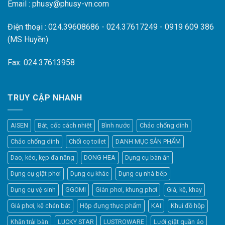
Email : phusy@phusy-vn.com
Điện thoại : 024.39608686 - 024.37617249 - 0919 609 386
(MS Huyền)
Fax: 024.37613958
TRUY CẬP NHANH
AISEN
Bát, cốc cách nhiệt
Bình nước
Chảo chống dính
Chảo chống dính
Chổi cọ toilet
DANH MỤC SẢN PHẨM
Dao, kéo, kẹp đa năng
DONG HEA
Dụng cụ bàn ăn
Dụng cụ giặt phơi
Dụng cụ khác
Dụng cụ nhà bếp
Dụng cụ vệ sinh
GGOMI
Giàn phơi, khung phơi
Giá, kệ, khay
Giá phơi, kệ chén bát
Hộp đựng thực phẩm
KAI
Khui đồ hộp
Khăn trải bàn
LUCKY STAR
LUSTROWARE
Lưới giặt quần áo