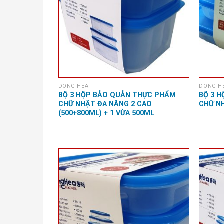
DONG HEA
DONG H
BỘ 3 HỘP BẢO QUẢN THỰC PHẨM
BỘ 3 
CHỮ NHẬT ĐA NĂNG 2 CAO
CHỮ N
(500+800ML) + 1 VỪA 500ML