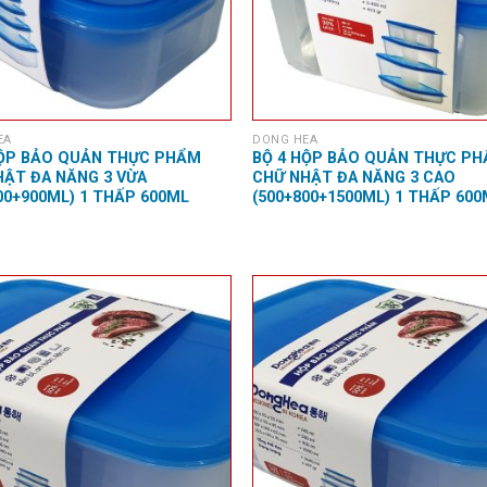
EA
DONG HEA
HỘP BẢO QUẢN THỰC PHẨM
BỘ 4 HỘP BẢO QUẢN THỰC P
HẬT ĐA NĂNG 3 VỪA
CHỮ NHẬT ĐA NĂNG 3 CAO
00+900ML) 1 THẤP 600ML
(500+800+1500ML) 1 THẤP 60