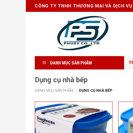
Skip
CÔNG TY TNHH THƯƠNG MẠI VÀ DỊCH VỤ
to
content
DANH MỤC SẢN PHẨM
T
Dụng cụ nhà bếp
DANH MỤC SẢN PHẨM
/
DỤNG CỤ NHÀ BẾP