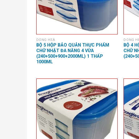
DONG HEA
DONG H
BỘ 5 HỘP BẢO QUẢN THỰC PHẨM
BỘ 4 
CHỮ NHẬT ĐA NĂNG 4 VỪA
CHỮ N
(240+500+900+2000ML) 1 THẤP
(240+5
1000ML