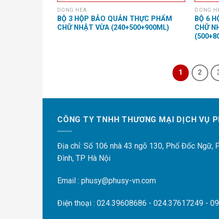
DONG HEA
DONG H
BỘ 3 HỘP BẢO QUẢN THỰC PHẨM
BỘ 6 
CHỮ NHẬT VỪA (240+500+900ML)
CHỮ N
(500+8
1
2
CÔNG TY TNHH THƯƠNG MẠI DỊCH VỤ P
Địa chỉ: Số 106 nhà 43 ngõ 130, Phố Đốc Ngữ,
Đình, TP Hà Nội
Email : phusy@phusy-vn.com
Điện thoại : 024.39608686 - 024.37617249 - 0