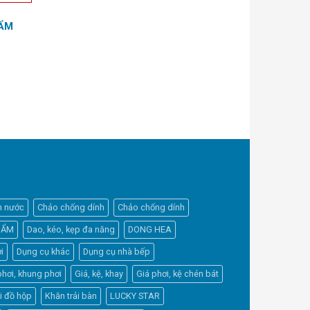
HẨM
h nước
Chảo chống dính
Chảo chống dính
HẨM
Dao, kéo, kẹp đa năng
DONG HEA
i
Dụng cụ khác
Dụng cụ nhà bếp
phơi, khung phơi
Giá, kệ, khay
Giá phơi, kệ chén bát
Elfsight
i đồ hộp
Khăn trải bàn
LUCKY STAR
Typically replies within a day