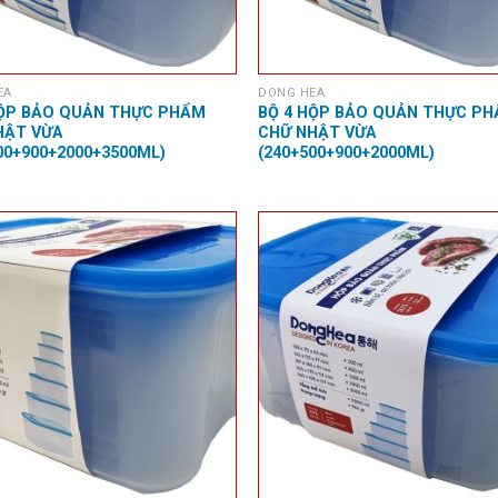
EA
DONG HEA
HỘP BẢO QUẢN THỰC PHẨM
BỘ 4 HỘP BẢO QUẢN THỰC P
HẬT VỪA
CHỮ NHẬT VỪA
00+900+2000+3500ML)
(240+500+900+2000ML)