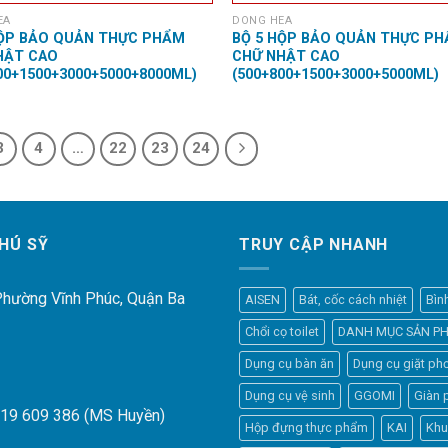
EA
DONG HEA
HỘP BẢO QUẢN THỰC PHẨM
BỘ 5 HỘP BẢO QUẢN THỰC P
HẬT CAO
CHỮ NHẬT CAO
00+1500+3000+5000+8000ML)
(500+800+1500+3000+5000ML)
3
4
…
22
23
24
HÚ SỸ
TRUY CẬP NHANH
 Phường Vĩnh Phúc, Quận Ba
AISEN
Bát, cốc cách nhiệt
Bìn
Chổi cọ toilet
DANH MỤC SẢN P
Dụng cụ bàn ăn
Dụng cụ giặt phơ
Dụng cụ vệ sinh
GGOMI
Giàn 
919 609 386 (MS Huyền)
Hộp đựng thực phẩm
KAI
Khu