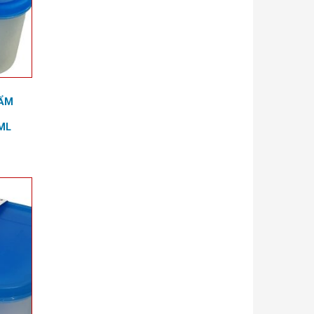
HẨM
0ML