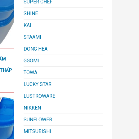
SUPER CHEF
SHINE
KAI
STAAMI
DONG HEA
HẨM
GGOMI
 THẤP
TOWA
LUCKY STAR
LUSTROWARE
NIKKEN
SUNFLOWER
MITSUBISHI