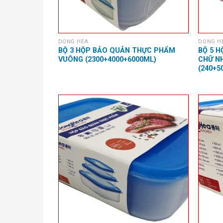
DONG HEA
DONG H
BỘ 3 HỘP BẢO QUẢN THỰC PHẨM
BỘ 5 
VUÔNG (2300+4000+6000ML)
CHỮ N
(240+5