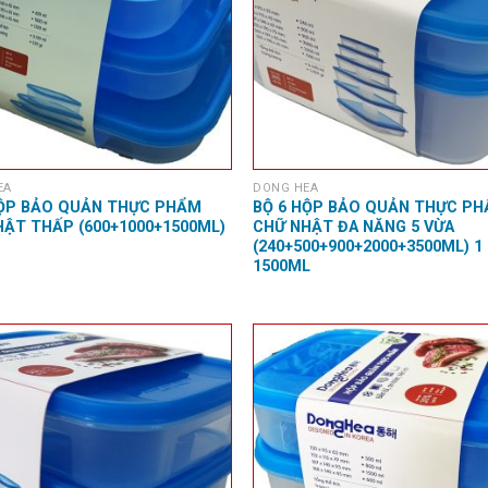
EA
DONG HEA
HỘP BẢO QUẢN THỰC PHẨM
BỘ 6 HỘP BẢO QUẢN THỰC P
HẬT THẤP (600+1000+1500ML)
CHỮ NHẬT ĐA NĂNG 5 VỪA
(240+500+900+2000+3500ML) 1
1500ML