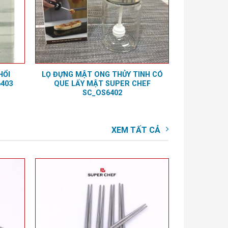
HỔI
LỌ ĐỰNG MẬT ONG THỦY TINH CÓ
403
QUE LẤY MẬT SUPER CHEF
SC_OS6402
XEM TẤT CẢ