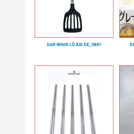
SẠN NHỰA LỖ KAI DE_5841
D