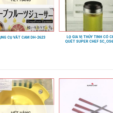
LỌ GIA VỊ THỦY TINH CÓ C
ỤNG CỤ VẮT CAM DH-2623
QUÉT SUPER CHEF SC_OS6