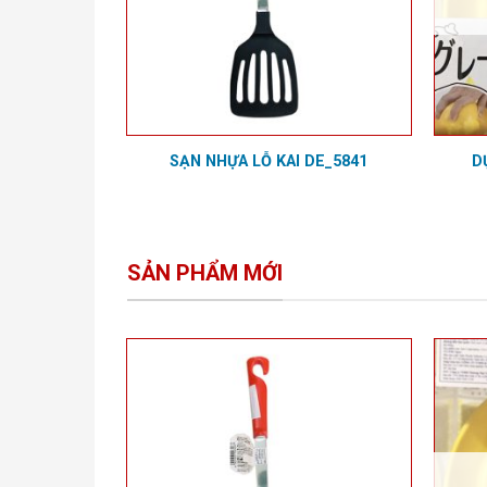
ER CHEF-
SẠN NHỰA LỖ KAI DE_5841
D
 KÍNH 20CM
20
SẢN PHẨM MỚI