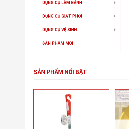
DỤNG CỤ LÀM BÁNH
DỤNG CỤ GIẶT PHƠI
DỤNG CỤ VỆ SINH
SẢN PHẨM MỚI
SẢN PHẨM NỔI BẬT