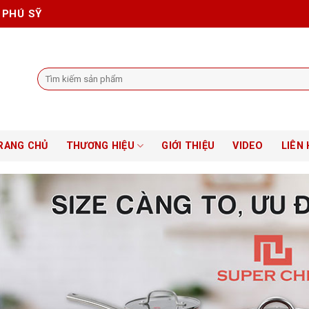
 PHÚ SỸ
Tìm
kiếm:
RANG CHỦ
THƯƠNG HIỆU
GIỚI THIỆU
VIDEO
LIÊN 