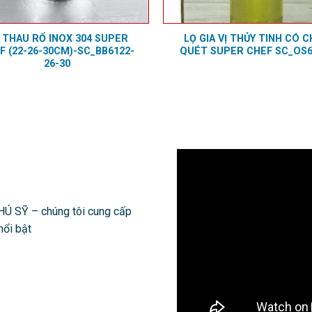
 THAU RỔ INOX 304 SUPER
LỌ GIA VỊ THỦY TINH CÓ C
F (22-26-30CM)-SC_BB6122-
QUÉT SUPER CHEF SC_OS6
26-30
 SỸ – chúng tôi cung cấp
nổi bật