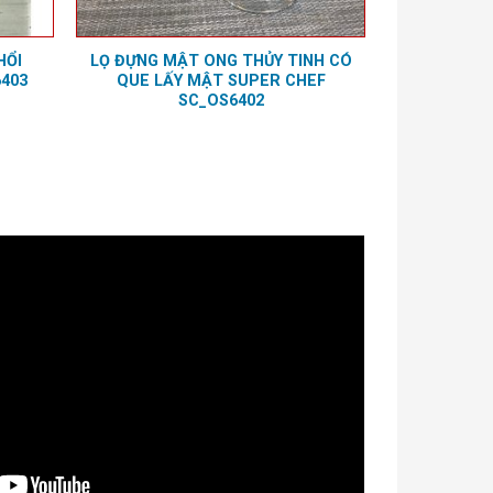
HỔI
LỌ ĐỰNG MẬT ONG THỦY TINH CÓ
403
QUE LẤY MẬT SUPER CHEF
SC_OS6402