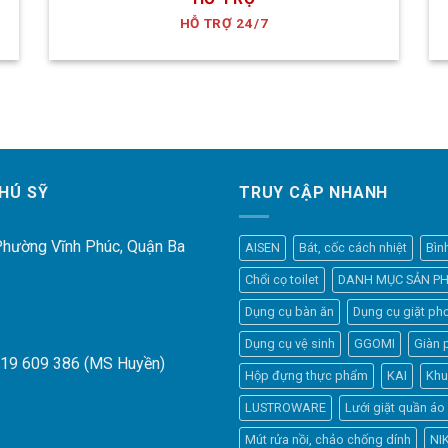
HỖ TRỢ 24/7
HÚ SỸ
TRUY CẬP NHANH
 Phường Vĩnh Phúc, Quận Ba
AISEN
Bát, cốc cách nhiệt
Bìn
Chổi cọ toilet
DANH MỤC SẢN P
Dụng cụ bàn ăn
Dụng cụ giặt phơ
Dụng cụ vệ sinh
GGOMI
Giàn 
919 609 386 (MS Huyền)
Hộp đựng thực phẩm
KAI
Khu
LUSTROWARE
Lưới giặt quần áo
Mút rửa nồi, chảo chống dính
NI