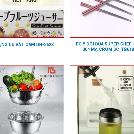
HẾT HÀNG
BỘ 5 ĐÔI ĐŨA SUPER CHEF 
ỤNG CỤ VẮT CAM DH-2623
304 MẠ CROM SC_TB610