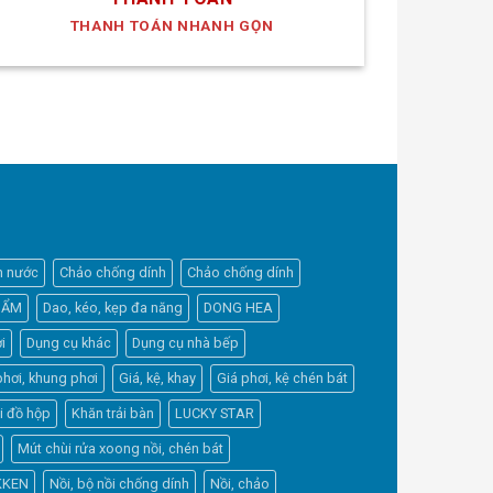
THANH TOÁN NHANH GỌN
h nước
Chảo chống dính
Chảo chống dính
HẨM
Dao, kéo, kẹp đa năng
DONG HEA
i
Dụng cụ khác
Dụng cụ nhà bếp
phơi, khung phơi
Giá, kệ, khay
Giá phơi, kệ chén bát
Elfsight
i đồ hộp
Khăn trải bàn
LUCKY STAR
Typically replies within a day
Mút chùi rửa xoong nồi, chén bát
KKEN
Nồi, bộ nồi chống dính
Nồi, chảo