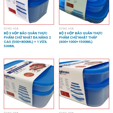
DONG HEA
DONG HEA
BỘ 3 HỘP BẢO QUẢN THỰC
BỘ 3 HỘP BẢO QUẢN THỰC
PHẨM CHỮ NHẬT ĐA NĂNG 2
PHẨM CHỮ NHẬT THẤP
CAO (500+800ML) + 1 VỪA
(600+1000+1500ML)
500ML