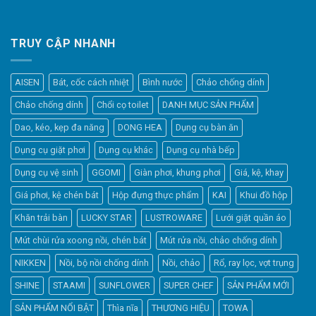
TRUY CẬP NHANH
AISEN
Bát, cốc cách nhiệt
Bình nước
Chảo chống dính
Chảo chống dính
Chổi cọ toilet
DANH MỤC SẢN PHẨM
Dao, kéo, kẹp đa năng
DONG HEA
Dụng cụ bàn ăn
Dụng cụ giặt phơi
Dụng cụ khác
Dụng cụ nhà bếp
Dụng cụ vệ sinh
GGOMI
Giàn phơi, khung phơi
Giá, kệ, khay
Giá phơi, kệ chén bát
Hộp đựng thực phẩm
KAI
Khui đồ hộp
Khăn trải bàn
LUCKY STAR
LUSTROWARE
Lưới giặt quần áo
Elfsight
Mút chùi rửa xoong nồi, chén bát
Mút rửa nồi, chảo chống dính
Typically replies within a day
NIKKEN
Nồi, bộ nồi chống dính
Nồi, chảo
Rổ, ray lọc, vợt trụng
SHINE
STAAMI
SUNFLOWER
SUPER CHEF
SẢN PHẨM MỚI
20:50
SẢN PHẨM NỔI BẬT
Thìa nĩa
THƯƠNG HIỆU
TOWA