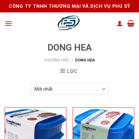
Skip
CÔNG TY TNHH THƯƠNG MẠI VÀ DỊCH VỤ PHÚ SỸ
to
content
DONG HEA
THƯƠNG HIỆU
/
DONG HEA
LỌC