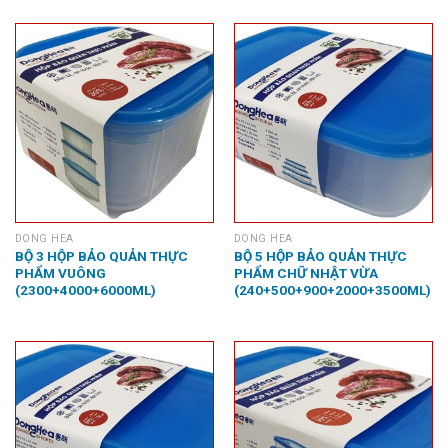
DONG HEA
DONG HEA
BỘ 3 HỘP BẢO QUẢN THỰC
BỘ 5 HỘP BẢO QUẢN THỰC
PHẨM VUÔNG
PHẨM CHỮ NHẬT VỪA
(2300+4000+6000ML)
(240+500+900+2000+3500ML)