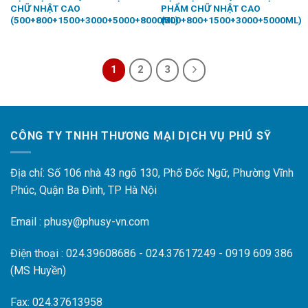
CHỮ NHẬT CAO
PHẨM CHỮ NHẬT CAO
(500+800+1500+3000+5000+8000ML)
(500+800+1500+3000+5000ML)
1
2
3
CÔNG TY TNHH THƯƠNG MẠI DỊCH VỤ PHÚ SỸ
Địa chỉ: Số 106 nhà 43 ngõ 130, Phố Đốc Ngữ, Phường Vĩnh
Phúc, Quận Ba Đình, TP Hà Nội
Email : phusy@phusy-vn.com
Điện thoại : 024.39608686 - 024.37617249 - 0919 609 386
(MS Huyền)
Fax: 024.37613958