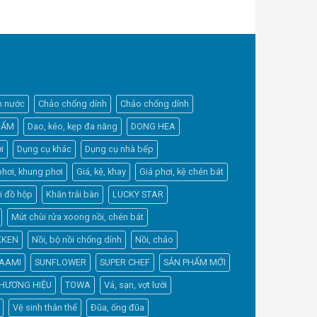
h nước
Chảo chống dính
Chảo chống dính
HẨM
Dao, kéo, kẹp đa năng
DONG HEA
i
Dụng cụ khác
Dụng cụ nhà bếp
phơi, khung phơi
Giá, kệ, khay
Giá phơi, kệ chén bát
Elfsight
i đồ hộp
Khăn trải bàn
LUCKY STAR
Typically replies within a day
Mút chùi rửa xoong nồi, chén bát
KKEN
Nồi, bộ nồi chống dính
Nồi, chảo
17:17
AAMI
SUNFLOWER
SUPER CHEF
SẢN PHẨM MỚI
HƯƠNG HIỆU
TOWA
Vá, sạn, vợt lưới
Vệ sinh thân thể
Đũa, ống đũa