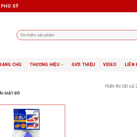
 PHÚ SỸ
Tìm
kiếm:
RANG CHỦ
THƯƠNG HIỆU
GIỚI THIỆU
VIDEO
LIÊN 
Hiển thị tất cả 
I GIẶT ĐỒ