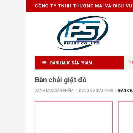
Skip
CÔNG TY TNHH THƯƠNG MẠI VÀ DỊCH VỤ
to
content
DANH MỤC SẢN PHẨM
T
Bàn chải giặt đồ
DANH MỤC SẢN PHẨM
/
DỤNG CỤ GIẶT PHƠI
/
BÀN CHẢ