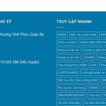
HÚ SỸ
TRUY CẬP NHANH
 Phường Vĩnh Phúc, Quận Ba
AISEN
Bát, cốc cách nhiệt
Bìn
Chổi cọ toilet
DANH MỤC SẢN P
Dụng cụ bàn ăn
Dụng cụ giặt phơ
Dụng cụ vệ sinh
GGOMI
Giàn 
919 609 386 (MS Huyền)
Hộp đựng thực phẩm
KAI
Khu
LUSTROWARE
Lưới giặt quần áo
Mút rửa nồi, chảo chống dính
NI
Rổ, ray lọc, vợt trụng
SHINE
ST
SẢN PHẨM NỔI BẬT
Thìa nĩa
T
Vệ sinh nhà bếp
Vệ sinh nhà tắm