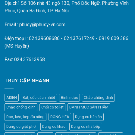
Địa chỉ: Số 106 nhà 43 ngõ 130, Phố Đốc Ngữ, Phường Vĩnh
Phúc, Quận Ba Đình, TP Hà Nội
Email : phusy@phusy-vn.com
Điện thoại : 024.39608686 - 024.37617249 - 0919 609 386
(MS Huyền)
Fax: 024.37613958
TRUY CẬP NHANH
AISEN
Bát, cốc cách nhiệt
Bình nước
Chảo chống dính
Chảo chống dính
Chổi cọ toilet
DANH MỤC SẢN PHẨM
Dao, kéo, kẹp đa năng
DONG HEA
Dụng cụ bàn ăn
Dụng cụ giặt phơi
Dụng cụ khác
Dụng cụ nhà bếp