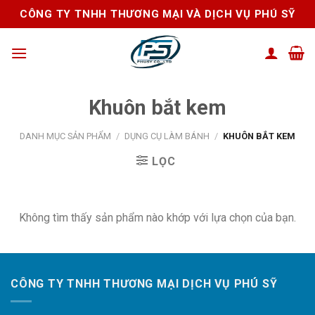
Skip
CÔNG TY TNHH THƯƠNG MẠI VÀ DỊCH VỤ PHÚ SỸ
to
content
Khuôn bắt kem
DANH MỤC SẢN PHẨM
/
DỤNG CỤ LÀM BÁNH
/
KHUÔN BẮT KEM
LỌC
Không tìm thấy sản phẩm nào khớp với lựa chọn của bạn.
CÔNG TY TNHH THƯƠNG MẠI DỊCH VỤ PHÚ SỸ