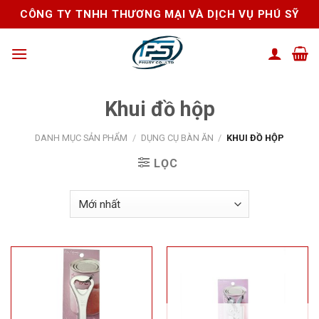
Skip
CÔNG TY TNHH THƯƠNG MẠI VÀ DỊCH VỤ PHÚ SỸ
to
content
Khui đồ hộp
DANH MỤC SẢN PHẨM
/
DỤNG CỤ BÀN ĂN
/
KHUI ĐỒ HỘP
LỌC