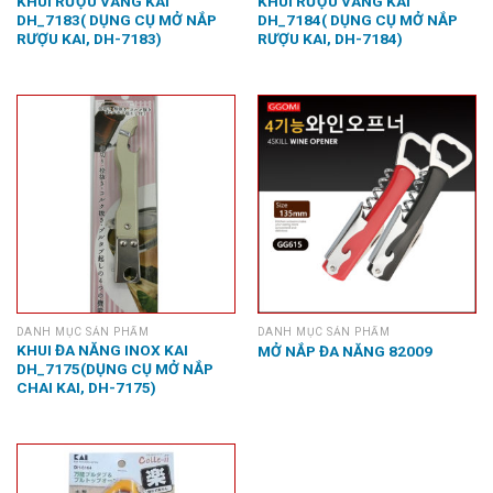
KHUI RƯỢU VANG KAI
KHUI RƯỢU VANG KAI
DH_7183( DỤNG CỤ MỞ NẮP
DH_7184( DỤNG CỤ MỞ NẮP
RƯỢU KAI, DH-7183)
RƯỢU KAI, DH-7184)
DANH MỤC SẢN PHẨM
DANH MỤC SẢN PHẨM
KHUI ĐA NĂNG INOX KAI
MỞ NẮP ĐA NĂNG 82009
DH_7175(DỤNG CỤ MỞ NẮP
CHAI KAI, DH-7175)