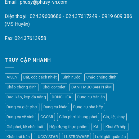
Email : phusy@phusy-vn.com
Điện thoại : 024.39608686 - 024.37617249 - 0919 609 386
(MS Huyền)
Fax: 024.37613958
TRUY CẬP NHANH
AISEN
Bát, cốc cách nhiệt
Bình nước
Chảo chống dính
Chảo chống dính
Chổi cọ toilet
DANH MỤC SẢN PHẨM
Dao, kéo, kẹp đa năng
DONG HEA
Dụng cụ bàn ăn
Dụng cụ giặt phơi
Dụng cụ khác
Dụng cụ nhà bếp
Dụng cụ vệ sinh
GGOMI
Giàn phơi, khung phơi
Giá, kệ, khay
Giá phơi, kệ chén bát
Hộp đựng thực phẩm
KAI
Khui đồ hộp
Khăn trải bàn
LUCKY STAR
LUSTROWARE
Lưới giặt quần áo