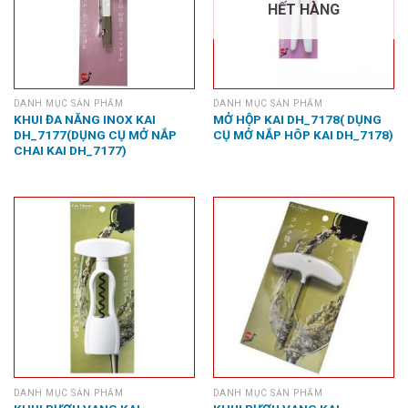
HẾT HÀNG
DANH MỤC SẢN PHẨM
DANH MỤC SẢN PHẨM
KHUI ĐA NĂNG INOX KAI
MỞ HỘP KAI DH_7178( DỤNG
DH_7177(DỤNG CỤ MỞ NẮP
CỤ MỞ NẮP HÔP KAI DH_7178)
CHAI KAI DH_7177)
DANH MỤC SẢN PHẨM
DANH MỤC SẢN PHẨM