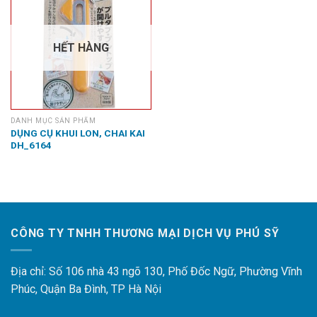
HẾT HÀNG
DANH MỤC SẢN PHẨM
DỤNG CỤ KHUI LON, CHAI KAI
DH_6164
CÔNG TY TNHH THƯƠNG MẠI DỊCH VỤ PHÚ SỸ
Địa chỉ: Số 106 nhà 43 ngõ 130, Phố Đốc Ngữ, Phường Vĩnh
Phúc, Quận Ba Đình, TP Hà Nội