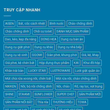
TRUY CẬP NHANH
AISEN
Bát, cốc cách nhiệt
Bình nước
Chảo chống dính
Chảo chống dính
Chổi cọ toilet
DANH MỤC SẢN PHẨM
Dao, kéo, kẹp đa năng
DONG HEA
Dụng cụ bàn ăn
Dụng cụ giặt phơi
Dụng cụ khác
Dụng cụ nhà bếp
Dụng cụ vệ sinh
GGOMI
Giàn phơi, khung phơi
Giá, kệ, khay
Giá phơi, kệ chén bát
Hộp đựng thực phẩm
KAI
Khui đồ hộp
Khăn trải bàn
LUCKY STAR
LUSTROWARE
Lưới giặt quần áo
Elfsight
Mút chùi rửa xoong nồi, chén bát
Mút rửa nồi, chảo chống dính
Typically replies within a day
NIKKEN
Nồi, bộ nồi chống dính
Nồi, chảo
Rổ, ray lọc, vợt trụng
SHINE
STAAMI
SUNFLOWER
SUPER CHEF
SẢN PHẨM MỚI
2:38
SẢN PHẨM NỔI BẬT
Thìa nĩa
THƯƠNG HIỆU
TOWA
Vá, sạn, vợt lưới
Vệ sinh nhà bếp
Vệ sinh nhà tắm