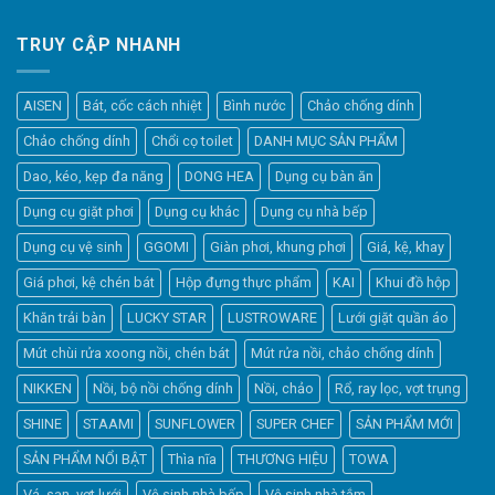
TRUY CẬP NHANH
AISEN
Bát, cốc cách nhiệt
Bình nước
Chảo chống dính
Chảo chống dính
Chổi cọ toilet
DANH MỤC SẢN PHẨM
Dao, kéo, kẹp đa năng
DONG HEA
Dụng cụ bàn ăn
Dụng cụ giặt phơi
Dụng cụ khác
Dụng cụ nhà bếp
Dụng cụ vệ sinh
GGOMI
Giàn phơi, khung phơi
Giá, kệ, khay
Giá phơi, kệ chén bát
Hộp đựng thực phẩm
KAI
Khui đồ hộp
Khăn trải bàn
LUCKY STAR
LUSTROWARE
Lưới giặt quần áo
Elfsight
Mút chùi rửa xoong nồi, chén bát
Mút rửa nồi, chảo chống dính
Typically replies within a day
NIKKEN
Nồi, bộ nồi chống dính
Nồi, chảo
Rổ, ray lọc, vợt trụng
SHINE
STAAMI
SUNFLOWER
SUPER CHEF
SẢN PHẨM MỚI
21:14
SẢN PHẨM NỔI BẬT
Thìa nĩa
THƯƠNG HIỆU
TOWA
Vá, sạn, vợt lưới
Vệ sinh nhà bếp
Vệ sinh nhà tắm