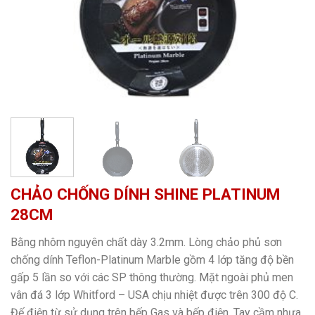
CHẢO CHỐNG DÍNH SHINE PLATINUM
28CM
Bằng nhôm nguyên chất dày 3.2mm. Lòng chảo phủ sơn
chống dính Teflon-Platinum Marble gồm 4 lớp tăng độ bền
gấp 5 lần so với các SP thông thường. Mặt ngoài phủ men
vân đá 3 lớp Whitford – USA chịu nhiệt được trên 300 độ C.
Đế điện từ sử dụng trên bếp Gas và bếp điện. Tay cầm nhựa