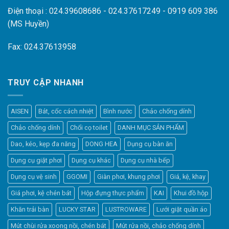
Điện thoại : 024.39608686 - 024.37617249 - 0919 609 386
(MS Huyền)
Fax: 024.37613958
TRUY CẬP NHANH
AISEN
Bát, cốc cách nhiệt
Bình nước
Chảo chống dính
Chảo chống dính
Chổi cọ toilet
DANH MỤC SẢN PHẨM
Dao, kéo, kẹp đa năng
DONG HEA
Dụng cụ bàn ăn
Dụng cụ giặt phơi
Dụng cụ khác
Dụng cụ nhà bếp
Dụng cụ vệ sinh
GGOMI
Giàn phơi, khung phơi
Giá, kệ, khay
Giá phơi, kệ chén bát
Hộp đựng thực phẩm
KAI
Khui đồ hộp
Khăn trải bàn
LUCKY STAR
LUSTROWARE
Lưới giặt quần áo
Elfsight
Mút chùi rửa xoong nồi, chén bát
Mút rửa nồi, chảo chống dính