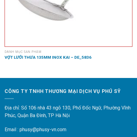
DANH MỤC SẢN PHẨM
VỢT LƯỚI THƯA 135MM INOX KAI – DE_5836
CÔNG TY TNHH THƯƠNG MẠI DỊCH VỤ PHÚ SỸ
Địa chỉ: Số 106 nhà 43 ngõ 130, Phố Đốc Ngữ, Phường Vĩnh
Phúc, Quận Ba Đình, TP Hà Nội
Email : phusy@phusy-vn.com