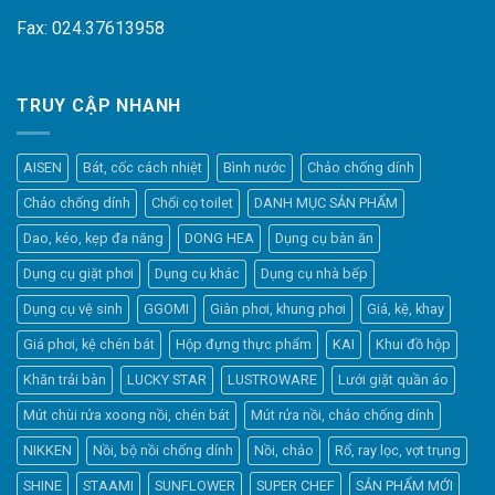
Fax: 024.37613958
TRUY CẬP NHANH
AISEN
Bát, cốc cách nhiệt
Bình nước
Chảo chống dính
Chảo chống dính
Chổi cọ toilet
DANH MỤC SẢN PHẨM
Dao, kéo, kẹp đa năng
DONG HEA
Dụng cụ bàn ăn
Dụng cụ giặt phơi
Dụng cụ khác
Dụng cụ nhà bếp
Dụng cụ vệ sinh
GGOMI
Giàn phơi, khung phơi
Giá, kệ, khay
Giá phơi, kệ chén bát
Hộp đựng thực phẩm
KAI
Khui đồ hộp
Khăn trải bàn
LUCKY STAR
LUSTROWARE
Lưới giặt quần áo
Elfsight
Mút chùi rửa xoong nồi, chén bát
Mút rửa nồi, chảo chống dính
Typically replies within a day
NIKKEN
Nồi, bộ nồi chống dính
Nồi, chảo
Rổ, ray lọc, vợt trụng
SHINE
STAAMI
SUNFLOWER
SUPER CHEF
SẢN PHẨM MỚI