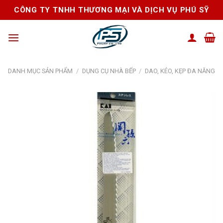
Skip
CÔNG TY TNHH THƯƠNG MẠI VÀ DỊCH VỤ PHÚ SỸ
to
content
DANH MỤC SẢN PHẨM
/
DỤNG CỤ NHÀ BẾP
/
DAO, KÉO, KẸP ĐA NĂNG