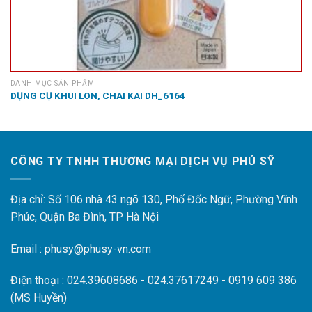
DANH MỤC SẢN PHẨM
DỤNG CỤ KHUI LON, CHAI KAI DH_6164
CÔNG TY TNHH THƯƠNG MẠI DỊCH VỤ PHÚ SỸ
Địa chỉ: Số 106 nhà 43 ngõ 130, Phố Đốc Ngữ, Phường Vĩnh
Phúc, Quận Ba Đình, TP Hà Nội
Email : phusy@phusy-vn.com
Điện thoại : 024.39608686 - 024.37617249 - 0919 609 386
(MS Huyền)