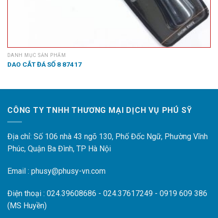
DANH MỤC SẢN PHẨM
DAO CẮT ĐÁ SỐ 8 87417
CÔNG TY TNHH THƯƠNG MẠI DỊCH VỤ PHÚ SỸ
Địa chỉ: Số 106 nhà 43 ngõ 130, Phố Đốc Ngữ, Phường Vĩnh
Phúc, Quận Ba Đình, TP Hà Nội
Email : phusy@phusy-vn.com
Điện thoại : 024.39608686 - 024.37617249 - 0919 609 386
(MS Huyền)