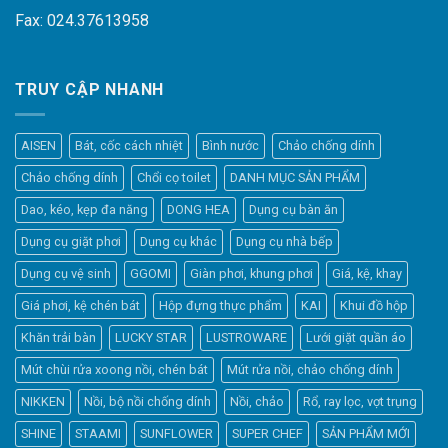
Fax: 024.37613958
TRUY CẬP NHANH
AISEN
Bát, cốc cách nhiệt
Bình nước
Chảo chống dính
Chảo chống dính
Chổi cọ toilet
DANH MỤC SẢN PHẨM
Dao, kéo, kẹp đa năng
DONG HEA
Dụng cụ bàn ăn
Dụng cụ giặt phơi
Dụng cụ khác
Dụng cụ nhà bếp
Dụng cụ vệ sinh
GGOMI
Giàn phơi, khung phơi
Giá, kệ, khay
Giá phơi, kệ chén bát
Hộp đựng thực phẩm
KAI
Khui đồ hộp
Khăn trải bàn
LUCKY STAR
LUSTROWARE
Lưới giặt quần áo
Elfsight
Mút chùi rửa xoong nồi, chén bát
Mút rửa nồi, chảo chống dính
Typically replies within a day
NIKKEN
Nồi, bộ nồi chống dính
Nồi, chảo
Rổ, ray lọc, vợt trụng
SHINE
STAAMI
SUNFLOWER
SUPER CHEF
SẢN PHẨM MỚI
8:00