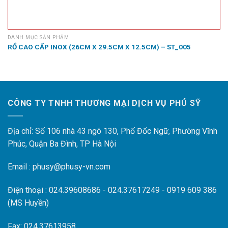
DANH MỤC SẢN PHẨM
RỔ CAO CẤP INOX (26CM X 29.5CM X 12.5CM) – ST_005
CÔNG TY TNHH THƯƠNG MẠI DỊCH VỤ PHÚ SỸ
Địa chỉ: Số 106 nhà 43 ngõ 130, Phố Đốc Ngữ, Phường Vĩnh
Phúc, Quận Ba Đình, TP Hà Nội
Email : phusy@phusy-vn.com
Điện thoại : 024.39608686 - 024.37617249 - 0919 609 386
(MS Huyền)
Fax: 024.37613958