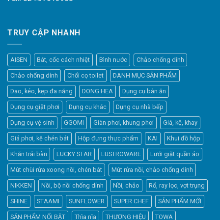
TRUY CẬP NHANH
AISEN
Bát, cốc cách nhiệt
Bình nước
Chảo chống dính
Chảo chống dính
Chổi cọ toilet
DANH MỤC SẢN PHẨM
Dao, kéo, kẹp đa năng
DONG HEA
Dụng cụ bàn ăn
Dụng cụ giặt phơi
Dụng cụ khác
Dụng cụ nhà bếp
Dụng cụ vệ sinh
GGOMI
Giàn phơi, khung phơi
Giá, kệ, khay
Giá phơi, kệ chén bát
Hộp đựng thực phẩm
KAI
Khui đồ hộp
Khăn trải bàn
LUCKY STAR
LUSTROWARE
Lưới giặt quần áo
Elfsight
Mút chùi rửa xoong nồi, chén bát
Mút rửa nồi, chảo chống dính
Typically replies within a day
NIKKEN
Nồi, bộ nồi chống dính
Nồi, chảo
Rổ, ray lọc, vợt trụng
SHINE
STAAMI
SUNFLOWER
SUPER CHEF
SẢN PHẨM MỚI
8:45
SẢN PHẨM NỔI BẬT
Thìa nĩa
THƯƠNG HIỆU
TOWA