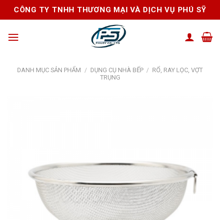
Skip
CÔNG TY TNHH THƯƠNG MẠI VÀ DỊCH VỤ PHÚ SỸ
to
content
DANH MỤC SẢN PHẨM
/
DỤNG CỤ NHÀ BẾP
/
RỔ, RAY LỌC, VỢT
TRỤNG