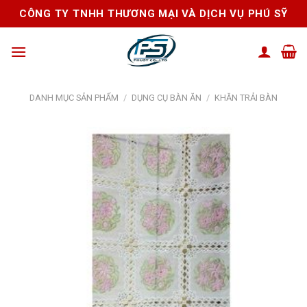
Skip
CÔNG TY TNHH THƯƠNG MẠI VÀ DỊCH VỤ PHÚ SỸ
to
content
DANH MỤC SẢN PHẨM
/
DỤNG CỤ BÀN ĂN
/
KHĂN TRẢI BÀN