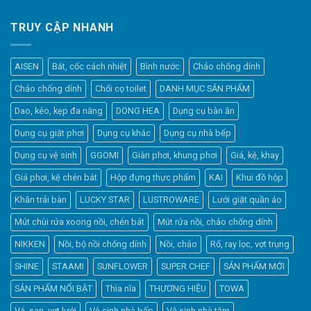
TRUY CẬP NHANH
AISEN
Bát, cốc cách nhiệt
Bình nước
Chảo chống dính
Chảo chống dính
Chổi cọ toilet
DANH MỤC SẢN PHẨM
Dao, kéo, kẹp đa năng
DONG HEA
Dụng cụ bàn ăn
Dụng cụ giặt phơi
Dụng cụ khác
Dụng cụ nhà bếp
Dụng cụ vệ sinh
GGOMI
Giàn phơi, khung phơi
Giá, kệ, khay
Giá phơi, kệ chén bát
Hộp đựng thực phẩm
KAI
Khui đồ hộp
Khăn trải bàn
LUCKY STAR
LUSTROWARE
Lưới giặt quần áo
Elfsight
Mút chùi rửa xoong nồi, chén bát
Mút rửa nồi, chảo chống dính
Typically replies within a day
NIKKEN
Nồi, bộ nồi chống dính
Nồi, chảo
Rổ, ray lọc, vợt trụng
SHINE
STAAMI
SUNFLOWER
SUPER CHEF
SẢN PHẨM MỚI
4:16
SẢN PHẨM NỔI BẬT
Thìa nĩa
THƯƠNG HIỆU
TOWA
Vá, sạn, vợt lưới
Vệ sinh nhà bếp
Vệ sinh nhà tắm