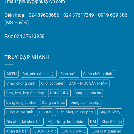
Email : phusy@phusy-vn.com
Điện thoại : 024.39608686 - 024.37617249 - 0919 609 386
(MS Huyền)
Fax: 024.37613958
TRUY CẬP NHANH
AISEN
Bát, cốc cách nhiệt
Bình nước
Chảo chống dính
Chảo chống dính
Chổi cọ toilet
DANH MỤC SẢN PHẨM
Dao, kéo, kẹp đa năng
DONG HEA
Dụng cụ bàn ăn
Dụng cụ giặt phơi
Dụng cụ khác
Dụng cụ nhà bếp
Dụng cụ vệ sinh
GGOMI
Giàn phơi, khung phơi
Giá, kệ, khay
Giá phơi, kệ chén bát
Hộp đựng thực phẩm
KAI
Khui đồ hộp
Khăn trải bàn
LUCKY STAR
LUSTROWARE
Lưới giặt quần áo