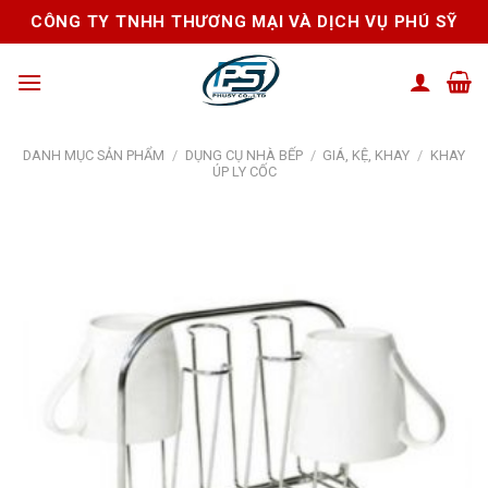
Skip
CÔNG TY TNHH THƯƠNG MẠI VÀ DỊCH VỤ PHÚ SỸ
to
content
DANH MỤC SẢN PHẨM
/
DỤNG CỤ NHÀ BẾP
/
GIÁ, KỆ, KHAY
/
KHAY
ÚP LY CỐC