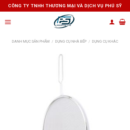
Skip
CÔNG TY TNHH THƯƠNG MẠI VÀ DỊCH VỤ PHÚ SỸ
to
content
DANH MỤC SẢN PHẨM
/
DỤNG CỤ NHÀ BẾP
/
DỤNG CỤ KHÁC