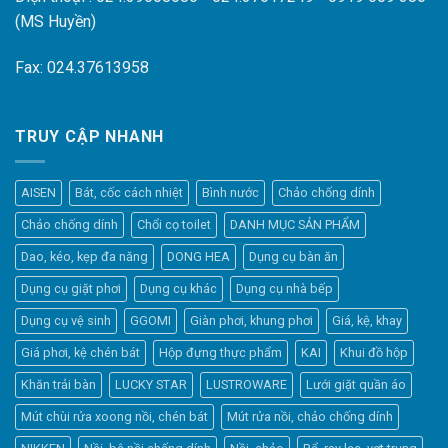
(MS Huyền)
Fax: 024.37613958
TRUY CẬP NHANH
AISEN
Bát, cốc cách nhiệt
Bình nước
Chảo chống dính
Chảo chống dính
Chổi cọ toilet
DANH MỤC SẢN PHẨM
Dao, kéo, kẹp đa năng
DONG HEA
Dụng cụ bàn ăn
Dụng cụ giặt phơi
Dụng cụ khác
Dụng cụ nhà bếp
Dụng cụ vệ sinh
GGOMI
Giàn phơi, khung phơi
Giá, kệ, khay
Giá phơi, kệ chén bát
Hộp đựng thực phẩm
KAI
Khui đồ hộp
Khăn trải bàn
LUCKY STAR
LUSTROWARE
Lưới giặt quần áo
Elfsight
Mút chùi rửa xoong nồi, chén bát
Mút rửa nồi, chảo chống dính
Typically replies within a day