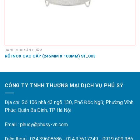
DANH MỤC SẢN PHẨM
RỔ INOX CAO CẤP (245MM X 100MM) ST_003
CÔNG TY TNHH THƯƠNG MẠI DỊCH VỤ PHÚ SỸ
Địa chỉ: Số 106 nhà 43 ngõ 130, Phố Đốc Ngữ, Phường Vĩnh
Phúc, Quận Ba Đình, TP Hà Nội
Email : phusy@phusy-vn.com
Điện thoại : 024.39608686 - 024.37617249 - 0919 609 386