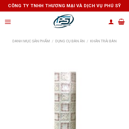
Skip
CÔNG TY TNHH THƯƠNG MẠI VÀ DỊCH VỤ PHÚ SỸ
to
content
DANH MỤC SẢN PHẨM
/
DỤNG CỤ BÀN ĂN
/
KHĂN TRẢI BÀN