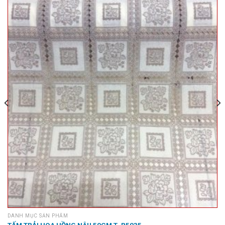
DANH MỤC SẢN PHẨM
TẤM TRẢI HOA HỒNG NÂU 50CM T_R5035