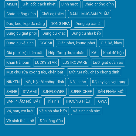
AISEN
Bát, cốc cách nhiệt
Bình nước
Chảo chống dính
Chảo chống dính
Chổi cọ toilet
DANH MỤC SẢN PHẨM
Dao, kéo, kẹp đa năng
DONG HEA
Dụng cụ bàn ăn
Dụng cụ giặt phơi
Dụng cụ khác
Dụng cụ nhà bếp
Dụng cụ vệ sinh
GGOMI
Giàn phơi, khung phơi
Giá, kệ, khay
Giá phơi, kệ chén bát
Hộp đựng thực phẩm
KAI
Khui đồ hộp
Khăn trải bàn
LUCKY STAR
LUSTROWARE
Lưới giặt quần áo
Elfsight
Mút chùi rửa xoong nồi, chén bát
Mút rửa nồi, chảo chống dính
Typically replies within a day
NIKKEN
Nồi, bộ nồi chống dính
Nồi, chảo
Rổ, ray lọc, vợt trụng
SHINE
STAAMI
SUNFLOWER
SUPER CHEF
SẢN PHẨM MỚI
12:04
SẢN PHẨM NỔI BẬT
Thìa nĩa
THƯƠNG HIỆU
TOWA
Vá, sạn, vợt lưới
Vệ sinh nhà bếp
Vệ sinh nhà tắm
Vệ sinh thân thể
Đũa, ống đũa