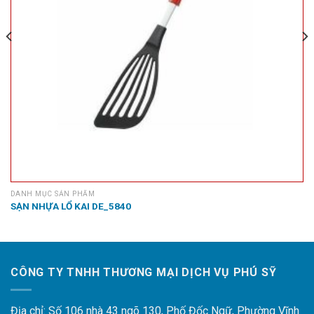
DANH MỤC SẢN PHẨM
SẠN NHỰA LỔ KAI DE_5840
CÔNG TY TNHH THƯƠNG MẠI DỊCH VỤ PHÚ SỸ
Địa chỉ: Số 106 nhà 43 ngõ 130, Phố Đốc Ngữ, Phường Vĩnh