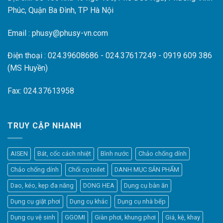
Phúc, Quận Ba Đình, TP Hà Nội
Email : phusy@phusy-vn.com
Điện thoại : 024.39608686 - 024.37617249 - 0919 609 386
(MS Huyền)
Fax: 024.37613958
TRUY CẬP NHANH
AISEN
Bát, cốc cách nhiệt
Bình nước
Chảo chống dính
Chảo chống dính
Chổi cọ toilet
DANH MỤC SẢN PHẨM
Dao, kéo, kẹp đa năng
DONG HEA
Dụng cụ bàn ăn
Dụng cụ giặt phơi
Dụng cụ khác
Dụng cụ nhà bếp
Dụng cụ vệ sinh
GGOMI
Giàn phơi, khung phơi
Giá, kệ, khay