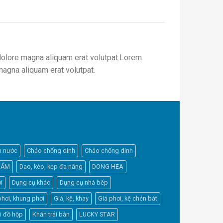
dolore magna aliquam erat volutpat.Lorem
magna aliquam erat volutpat.
h nước
Chảo chống dính
Chảo chống dính
HẨM
Dao, kéo, kẹp đa năng
DONG HEA
i
Dụng cụ khác
Dụng cụ nhà bếp
phơi, khung phơi
Giá, kệ, khay
Giá phơi, kệ chén bát
Elfsight
i đồ hộp
Khăn trải bàn
LUCKY STAR
Typically replies within a day