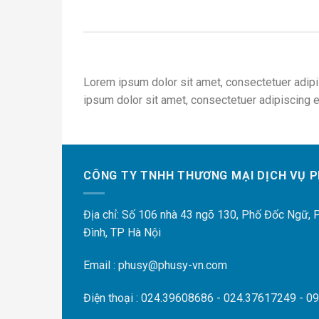
Lorem ipsum dolor sit amet, consectetuer adipi
ipsum dolor sit amet, consectetuer adipiscing e
CÔNG TY TNHH THƯƠNG MẠI DỊCH VỤ P
Địa chỉ: Số 106 nhà 43 ngõ 130, Phố Đốc Ngữ,
Đình, TP Hà Nội
Email : phusy@phusy-vn.com
Điện thoại : 024.39608686 - 024.37617249 - 0