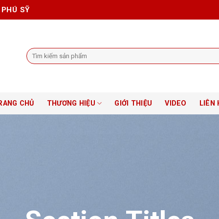
 PHÚ SỸ
Tìm
kiếm:
RANG CHỦ
THƯƠNG HIỆU
GIỚI THIỆU
VIDEO
LIÊN 