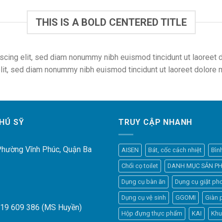
THIS IS A BOLD CENTERED TITLE
scing elit, sed diam nonummy nibh euismod tincidunt ut laoreet 
lit, sed diam nonummy nibh euismod tincidunt ut laoreet dolore 
HÚ SỸ
TRUY CẬP NHANH
 Phường Vĩnh Phúc, Quận Ba
AISEN
Bát, cốc cách nhiệt
Bìn
Chổi cọ toilet
DANH MỤC SẢN P
Dụng cụ bàn ăn
Dụng cụ giặt phơ
Dụng cụ vệ sinh
GGOMI
Giàn 
919 609 386 (MS Huyền)
Hộp đựng thực phẩm
KAI
Khu