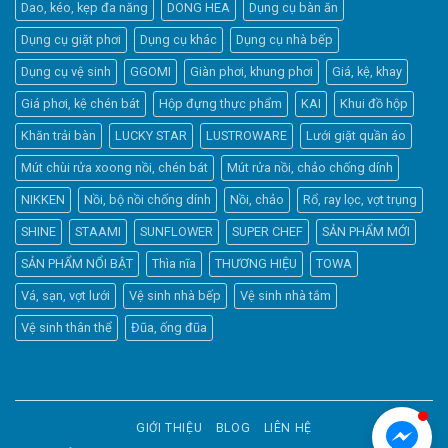
Dao, kéo, kẹp đa năng
DONG HEA
Dụng cụ bàn ăn
Dụng cụ giặt phơi
Dụng cụ khác
Dụng cụ nhà bếp
Dụng cụ vệ sinh
GGOMI
Giàn phơi, khung phơi
Giá, kệ, khay
Giá phơi, kệ chén bát
Hộp đựng thực phẩm
KAI
Khui đồ hộp
Khăn trải bàn
LUCKY STAR
LUSTROWARE
Lưới giặt quần áo
Elfsight
Mút chùi rửa xoong nồi, chén bát
Mút rửa nồi, chảo chống dính
Typically replies within a day
NIKKEN
Nồi, bộ nồi chống dính
Nồi, chảo
Rổ, ray lọc, vợt trụng
SHINE
STAAMI
SUNFLOWER
SUPER CHEF
SẢN PHẨM MỚI
2:17
SẢN PHẨM NỔI BẬT
Thìa nĩa
THƯƠNG HIỆU
TOWA
Vá, sạn, vợt lưới
Vệ sinh nhà bếp
Vệ sinh nhà tắm
Vệ sinh thân thể
Đũa, ống đũa
GIỚI THIỆU
BLOG
LIÊN HỆ