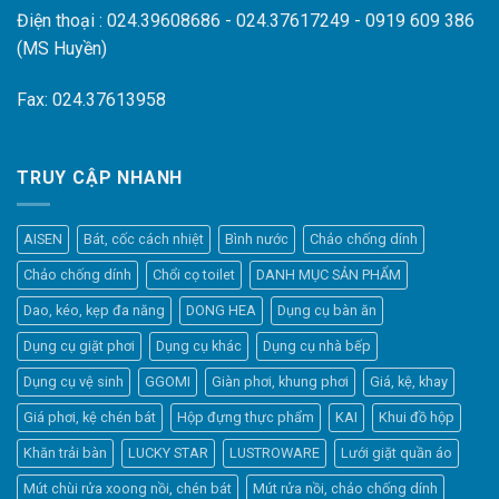
Điện thoại : 024.39608686 - 024.37617249 - 0919 609 386
(MS Huyền)
Fax: 024.37613958
TRUY CẬP NHANH
AISEN
Bát, cốc cách nhiệt
Bình nước
Chảo chống dính
Chảo chống dính
Chổi cọ toilet
DANH MỤC SẢN PHẨM
Dao, kéo, kẹp đa năng
DONG HEA
Dụng cụ bàn ăn
Dụng cụ giặt phơi
Dụng cụ khác
Dụng cụ nhà bếp
Dụng cụ vệ sinh
GGOMI
Giàn phơi, khung phơi
Giá, kệ, khay
Giá phơi, kệ chén bát
Hộp đựng thực phẩm
KAI
Khui đồ hộp
Khăn trải bàn
LUCKY STAR
LUSTROWARE
Lưới giặt quần áo
Elfsight
Mút chùi rửa xoong nồi, chén bát
Mút rửa nồi, chảo chống dính