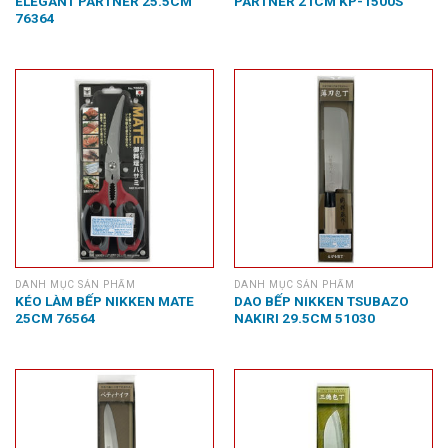
ELEGANT PARTNER 25.5CM
PARTNER 21CM KP-1500S
76364
DANH MỤC SẢN PHẨM
DANH MỤC SẢN PHẨM
KÉO LÀM BẾP NIKKEN MATE
DAO BẾP NIKKEN TSUBAZO
25CM 76564
NAKIRI 29.5CM 51030