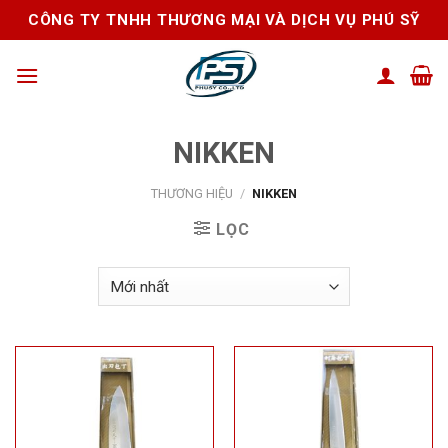
Skip
CÔNG TY TNHH THƯƠNG MẠI VÀ DỊCH VỤ PHÚ SỸ
to
content
NIKKEN
THƯƠNG HIỆU
/
NIKKEN
LỌC