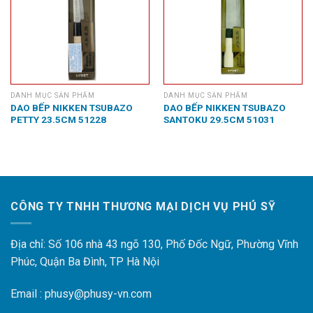
DANH MỤC SẢN PHẨM
DANH MỤC SẢN PHẨM
DAO BẾP NIKKEN TSUBAZO
DAO BẾP NIKKEN TSUBAZO
PETTY 23.5CM 51228
SANTOKU 29.5CM 51031
CÔNG TY TNHH THƯƠNG MẠI DỊCH VỤ PHÚ SỸ
Địa chỉ: Số 106 nhà 43 ngõ 130, Phố Đốc Ngữ, Phường Vĩnh
Phúc, Quận Ba Đình, TP Hà Nội
Email : phusy@phusy-vn.com