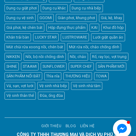
Dụng cụ giặt phơi
Dụng cụ khác
Dụng cụ nhà bếp
Dụng cụ vệ sinh
GGOMI
Giàn phơi, khung phơi
Giá, kệ, khay
Giá phơi, kệ chén bát
Hộp đựng thực phẩm
KAI
Khui đồ hộp
Khăn trải bàn
LUCKY STAR
LUSTROWARE
Lưới giặt quần áo
Elfsight
Mút chùi rửa xoong nồi, chén bát
Mút rửa nồi, chảo chống dính
Typically replies within a day
NIKKEN
Nồi, bộ nồi chống dính
Nồi, chảo
Rổ, ray lọc, vợt trụng
SHINE
STAAMI
SUNFLOWER
SUPER CHEF
SẢN PHẨM MỚI
9:01
SẢN PHẨM NỔI BẬT
Thìa nĩa
THƯƠNG HIỆU
TOWA
Vá, sạn, vợt lưới
Vệ sinh nhà bếp
Vệ sinh nhà tắm
Vệ sinh thân thể
Đũa, ống đũa
GIỚI THIỆU
BLOG
LIÊN HỆ
CÔNG TY THHH THƯƠNG MẠI VÀ DỊCH VỤ PHÚ SỸ