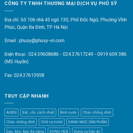
CÔNG TY TNHH THƯƠNG MẠI DỊCH VỤ PHÚ SỸ
Địa chỉ: Số 106 nhà 43 ngõ 130, Phố Đốc Ngữ, Phường Vĩnh
Phúc, Quận Ba Đình, TP Hà Nội
Email : phusy@phusy-vn.com
Điện thoại : 024.39608686 - 024.37617249 - 0919 609 386
(MS Huyền)
Fax: 024.37613958
TRUY CẬP NHANH
AISEN
Bát, cốc cách nhiệt
Bình nước
Chảo chống dính
Chảo chống dính
Chổi cọ toilet
DANH MỤC SẢN PHẨM
Dao, kéo, kẹp đa năng
DONG HEA
Dụng cụ bàn ăn