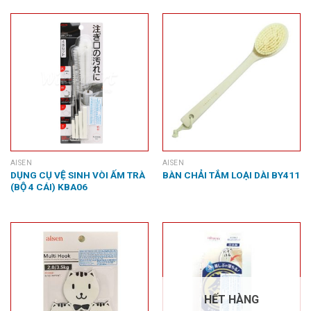
AISEN
AISEN
DỤNG CỤ VỆ SINH VÒI ẤM TRÀ
BÀN CHẢI TẮM LOẠI DÀI BY411
(BỘ 4 CÁI) KBA06
HẾT HÀNG