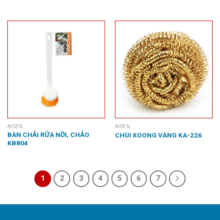
AISEN
AISEN
BÀN CHẢI RỬA NỒI, CHẢO
CHÙI XOONG VÀNG KA-226
KB804
1
2
3
4
5
6
7