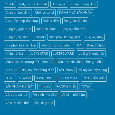
AISEN
Bát, cốc cách nhiệt
Bình nước
Chảo chống dính
Chảo chống dính
Chổi cọ toilet
DANH MỤC SẢN PHẨM
Dao, kéo, kẹp đa năng
DONG HEA
Dụng cụ bàn ăn
Dụng cụ giặt phơi
Dụng cụ khác
Dụng cụ nhà bếp
Dụng cụ vệ sinh
GGOMI
Giàn phơi, khung phơi
Giá, kệ, khay
Giá phơi, kệ chén bát
Hộp đựng thực phẩm
KAI
Khui đồ hộp
Khăn trải bàn
LUCKY STAR
LUSTROWARE
Lưới giặt quần áo
Elfsight
Mút chùi rửa xoong nồi, chén bát
Mút rửa nồi, chảo chống dính
Typically replies within a day
NIKKEN
Nồi, bộ nồi chống dính
Nồi, chảo
Rổ, ray lọc, vợt trụng
SHINE
STAAMI
SUNFLOWER
SUPER CHEF
SẢN PHẨM MỚI
5:47
SẢN PHẨM NỔI BẬT
Thìa nĩa
THƯƠNG HIỆU
TOWA
Vá, sạn, vợt lưới
Vệ sinh nhà bếp
Vệ sinh nhà tắm
Vệ sinh thân thể
Đũa, ống đũa