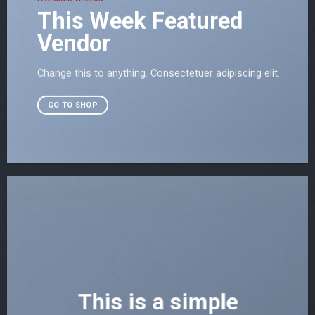
This Week Featured
Vendor
Change this to anything. Consectetuer adipiscing elit.
GO TO SHOP
This is a simple