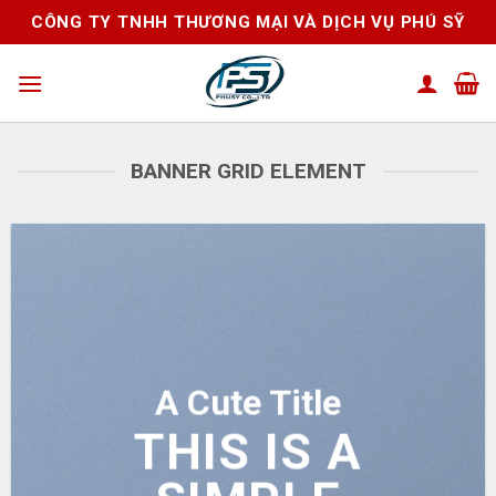
Skip
CÔNG TY TNHH THƯƠNG MẠI VÀ DỊCH VỤ PHÚ SỸ
to
content
BANNER GRID ELEMENT
A Cute Title
THIS IS A