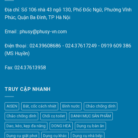
Địa chỉ: Số 106 nhà 43 ngõ 130, Phố Đốc Ngữ, Phường Vĩnh
Phúc, Quận Ba Đình, TP Hà Nội
Email : phusy@phusy-vn.com
Điện thoại : 024.39608686 - 024.37617249 - 0919 609 386
(MS Huyền)
Fax: 024.37613958
TRUY CẬP NHANH
AISEN
Bát, cốc cách nhiệt
Bình nước
Chảo chống dính
Chảo chống dính
Chổi cọ toilet
DANH MỤC SẢN PHẨM
Dao, kéo, kẹp đa năng
DONG HEA
Dụng cụ bàn ăn
Dụng cụ giặt phơi
Dụng cụ khác
Dụng cụ nhà bếp