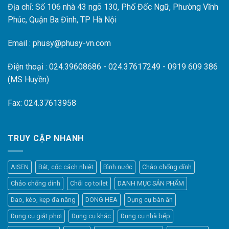
Địa chỉ: Số 106 nhà 43 ngõ 130, Phố Đốc Ngữ, Phường Vĩnh
Phúc, Quận Ba Đình, TP Hà Nội
Email : phusy@phusy-vn.com
Điện thoại : 024.39608686 - 024.37617249 - 0919 609 386
(MS Huyền)
Fax: 024.37613958
TRUY CẬP NHANH
AISEN
Bát, cốc cách nhiệt
Bình nước
Chảo chống dính
Chảo chống dính
Chổi cọ toilet
DANH MỤC SẢN PHẨM
Dao, kéo, kẹp đa năng
DONG HEA
Dụng cụ bàn ăn
Dụng cụ giặt phơi
Dụng cụ khác
Dụng cụ nhà bếp