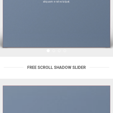
erat volutpat.
aliquam 
FREE SCROLL SHADOW SLIDER