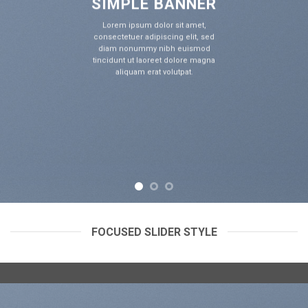
ER
SIMPLE BANN
t,
Lorem ipsum dolor sit ame
 sed
consectetuer adipiscing elit,
od
diam nonummy nibh euism
agna
tincidunt ut laoreet dolore m
aliquam erat volutpat.
FOCUSED SLIDER STYLE