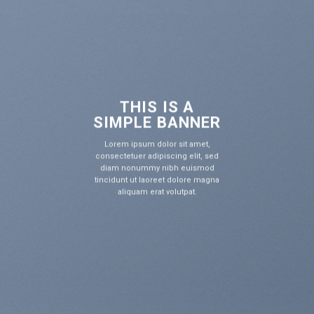
THIS IS
 A
SIMPLE B
ANNER
Lorem ipsum dolor s
it amet,
g elit, sed
consectetuer adipiscin
 euismod
diam nonummy nibh
olore magna
tincidunt ut laoreet d
tpat.
aliquam erat volu