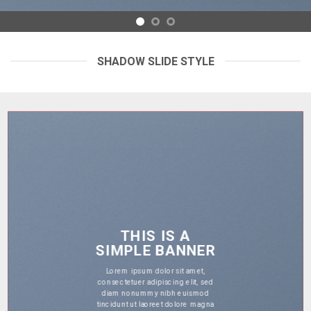
SHADOW SLIDE STYLE
THI
S IS A
SIMPL
E BANNER
Lorem ipsum
 dolor sit amet,
dipiscing elit, sed
consectetuer a
my nibh euismod
diam nonum
aoreet dolore magna
tincidunt ut l