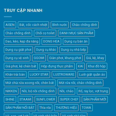
TRUY CẬP NHANH
AISEN
Bát, cốc cách nhiệt
Bình nước
Chảo chống dính
Chảo chống dính
Chổi cọ toilet
DANH MỤC SẢN PHẨM
Dao, kéo, kẹp đa năng
DONG HEA
Dụng cụ bàn ăn
Dụng cụ giặt phơi
Dụng cụ khác
Dụng cụ nhà bếp
Dụng cụ vệ sinh
GGOMI
Giàn phơi, khung phơi
Giá, kệ, khay
Giá phơi, kệ chén bát
Hộp đựng thực phẩm
KAI
Khui đồ hộp
Khăn trải bàn
LUCKY STAR
LUSTROWARE
Lưới giặt quần áo
Elfsight
Mút chùi rửa xoong nồi, chén bát
Mút rửa nồi, chảo chống dính
Typically replies within a day
NIKKEN
Nồi, bộ nồi chống dính
Nồi, chảo
Rổ, ray lọc, vợt trụng
SHINE
STAAMI
SUNFLOWER
SUPER CHEF
SẢN PHẨM MỚI
17:52
SẢN PHẨM NỔI BẬT
Thìa nĩa
THƯƠNG HIỆU
TOWA
Vá, sạn, vợt lưới
Vệ sinh nhà bếp
Vệ sinh nhà tắm