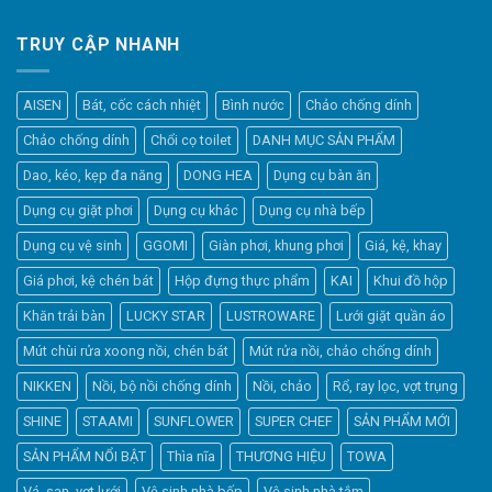
TRUY CẬP NHANH
AISEN
Bát, cốc cách nhiệt
Bình nước
Chảo chống dính
Chảo chống dính
Chổi cọ toilet
DANH MỤC SẢN PHẨM
Dao, kéo, kẹp đa năng
DONG HEA
Dụng cụ bàn ăn
Dụng cụ giặt phơi
Dụng cụ khác
Dụng cụ nhà bếp
Dụng cụ vệ sinh
GGOMI
Giàn phơi, khung phơi
Giá, kệ, khay
Giá phơi, kệ chén bát
Hộp đựng thực phẩm
KAI
Khui đồ hộp
Khăn trải bàn
LUCKY STAR
LUSTROWARE
Lưới giặt quần áo
Elfsight
Mút chùi rửa xoong nồi, chén bát
Mút rửa nồi, chảo chống dính
Typically replies within a day
NIKKEN
Nồi, bộ nồi chống dính
Nồi, chảo
Rổ, ray lọc, vợt trụng
SHINE
STAAMI
SUNFLOWER
SUPER CHEF
SẢN PHẨM MỚI
19:27
SẢN PHẨM NỔI BẬT
Thìa nĩa
THƯƠNG HIỆU
TOWA
Vá, sạn, vợt lưới
Vệ sinh nhà bếp
Vệ sinh nhà tắm