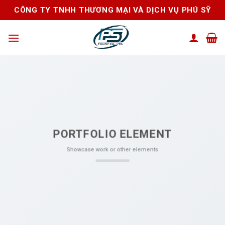
Skip
CÔNG TY TNHH THƯƠNG MẠI VÀ DỊCH VỤ PHÚ SỸ
to
content
PORTFOLIO ELEMENT
Showcase work or other elements