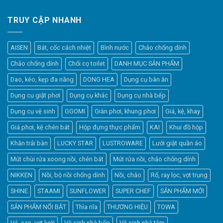
TRUY CẬP NHANH
AISEN
Bát, cốc cách nhiệt
Bình nước
Chảo chống dính
Chảo chống dính
Chổi cọ toilet
DANH MỤC SẢN PHẨM
Dao, kéo, kẹp đa năng
DONG HEA
Dụng cụ bàn ăn
Dụng cụ giặt phơi
Dụng cụ khác
Dụng cụ nhà bếp
Dụng cụ vệ sinh
GGOMI
Giàn phơi, khung phơi
Giá, kệ, khay
Giá phơi, kệ chén bát
Hộp đựng thực phẩm
KAI
Khui đồ hộp
Khăn trải bàn
LUCKY STAR
LUSTROWARE
Lưới giặt quần áo
Elfsight
Mút chùi rửa xoong nồi, chén bát
Mút rửa nồi, chảo chống dính
Typically replies within a day
NIKKEN
Nồi, bộ nồi chống dính
Nồi, chảo
Rổ, ray lọc, vợt trụng
SHINE
STAAMI
SUNFLOWER
SUPER CHEF
SẢN PHẨM MỚI
16:40
SẢN PHẨM NỔI BẬT
Thìa nĩa
THƯƠNG HIỆU
TOWA
Vá, sạn, vợt lưới
Vệ sinh nhà bếp
Vệ sinh nhà tắm