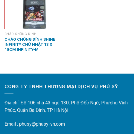
CHẢO CHỐNG DÍNH
CHẢO CHỐNG DÍNH SHINE
INFINITY CHỮ NHẬT 13 X
18CM INFINITY-M
CÔNG TY TNHH THƯƠNG MẠI DỊCH VỤ PHÚ SỸ
Địa chỉ: Số 106 nhà 43 ngõ 130, Phố Đốc Ngữ, Phường Vĩnh
Phúc, Quận Ba Đình, TP Hà Nội
Email : phusy@phusy-vn.com