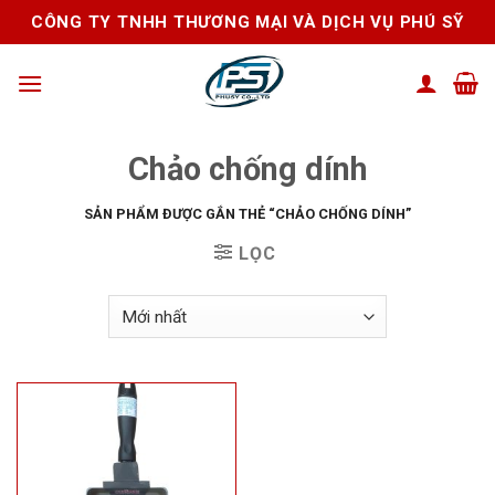
Skip
CÔNG TY TNHH THƯƠNG MẠI VÀ DỊCH VỤ PHÚ SỸ
to
content
Chảo chống dính
SẢN PHẨM ĐƯỢC GẮN THẺ “CHẢO CHỐNG DÍNH”
LỌC