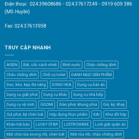
Điện thoại : 024.39608686 - 024.37617249 - 0919 609 386
(MS Huyền)
Fax: 024.37613958
TRUY CẬP NHANH
AISEN
Bát, cốc cách nhiệt
Bình nước
Chảo chống dính
Chảo chống dính
Chổi cọ toilet
DANH MỤC SẢN PHẨM
Dao, kéo, kẹp đa năng
DONG HEA
Dụng cụ bàn ăn
Dụng cụ giặt phơi
Dụng cụ khác
Dụng cụ nhà bếp
Dụng cụ vệ sinh
GGOMI
Giàn phơi, khung phơi
Giá, kệ, khay
Giá phơi, kệ chén bát
Hộp đựng thực phẩm
KAI
Khui đồ hộp
Khăn trải bàn
LUCKY STAR
LUSTROWARE
Lưới giặt quần áo
Elfsight
Mút chùi rửa xoong nồi, chén bát
Mút rửa nồi, chảo chống dính
Typically replies within a day