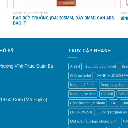
DANH MỤC SẢN PHẨM
ẤM 
DAO BẾP TRƯỞNG (DÀI 205MM, DẦY 3MM) CÁN ABS
BÌN
DAO_T
HÚ SỸ
TRUY CẬP NHANH
 Phường Vĩnh Phúc, Quận Ba
AISEN
Bát, cốc cách nhiệt
Bìn
Chổi cọ toilet
DANH MỤC SẢN P
Dụng cụ bàn ăn
Dụng cụ giặt phơ
Dụng cụ vệ sinh
GGOMI
Giàn 
919 609 386 (MS Huyền)
Hộp đựng thực phẩm
KAI
Khu
LUSTROWARE
Lưới giặt quần áo
Mút rửa nồi, chảo chống dính
NI