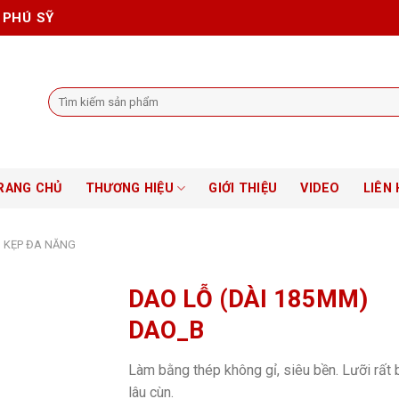
 PHÚ SỸ
Tìm
kiếm:
RANG CHỦ
THƯƠNG HIỆU
GIỚI THIỆU
VIDEO
LIÊN 
, KẸP ĐA NĂNG
DAO LỖ (DÀI 185MM)
DAO_B
Làm bằng thép không gỉ, siêu bền. Lưỡi rất 
lâu cùn.