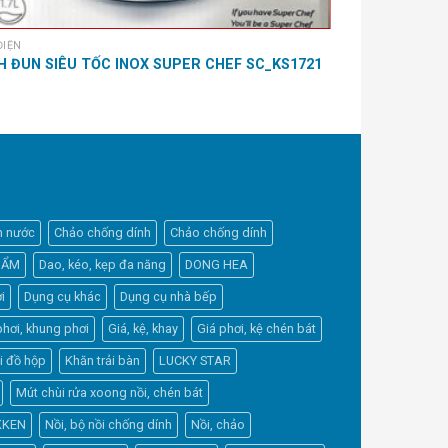
ĐIỆN
DANH MỤC SẢN 
H ĐUN SIÊU TỐC INOX SUPER CHEF SC_KS1721
DAO CẮT RAU
h nước
Chảo chống dính
Chảo chống dính
HẨM
Dao, kéo, kẹp đa năng
DONG HEA
i
Dụng cụ khác
Dụng cụ nhà bếp
phơi, khung phơi
Giá, kệ, khay
Giá phơi, kệ chén bát
Elfsight
i đồ hộp
Khăn trải bàn
LUCKY STAR
Typically replies within a day
Mút chùi rửa xoong nồi, chén bát
KKEN
Nồi, bộ nồi chống dính
Nồi, chảo
19:53