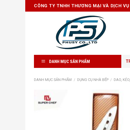
Skip
CÔNG TY TNHH THƯƠNG MẠI VÀ DỊCH VỤ
to
content
DANH MỤC SẢN PHẨM
T
DANH MỤC SẢN PHẨM
/
DỤNG CỤ NHÀ BẾP
/
DAO, KÉO