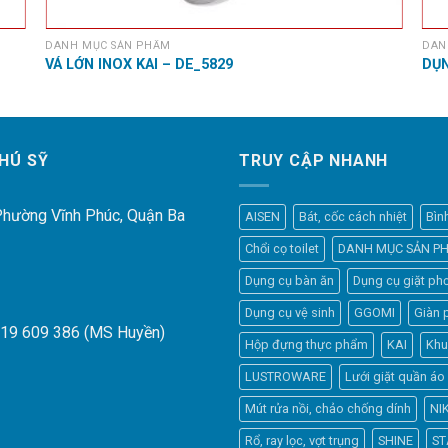
DANH MỤC SẢN PHẨM
DAN
VÁ LỚN INOX KAI – DE_5829
DỤN
HÚ SỸ
TRUY CẬP NHANH
 Phường Vĩnh Phúc, Quận Ba
AISEN
Bát, cốc cách nhiệt
Bìn
Chổi cọ toilet
DANH MỤC SẢN P
Dụng cụ bàn ăn
Dụng cụ giặt phơ
Dụng cụ vệ sinh
GGOMI
Giàn 
919 609 386 (MS Huyền)
Hộp đựng thực phẩm
KAI
Khu
LUSTROWARE
Lưới giặt quần áo
Mút rửa nồi, chảo chống dính
NI
Rổ, ray lọc, vợt trụng
SHINE
ST