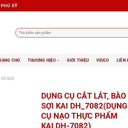
 PHÚ SỸ
Tìm
kiếm:
RANG CHỦ
THƯƠNG HIỆU
GIỚI THIỆU
VIDEO
LIÊN 
 CỦ QUẢ
DỤNG CỤ CẮT LÁT, BÀO
SỢI KAI DH_7082(DỤNG
CỤ NẠO THỰC PHẨM
KAI,DH-7082)