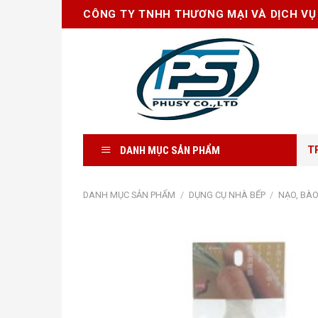
Skip
CÔNG TY TNHH THƯƠNG MẠI VÀ DỊCH VỤ
to
content
DANH MỤC SẢN PHẨM
T
DANH MỤC SẢN PHẨM
/
DỤNG CỤ NHÀ BẾP
/
NẠO, BÀO