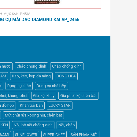
H MỤC SẢN PHẨM
DANH MỤC SẢN 
G CỤ MÀI DAO DIAMOND KAI AP_2456
SẠN LỖ INOX 
h nước
Chảo chống dính
Chảo chống dính
HẨM
Dao, kéo, kẹp đa năng
DONG HEA
i
Dụng cụ khác
Dụng cụ nhà bếp
phơi, khung phơi
Giá, kệ, khay
Giá phơi, kệ chén bát
Elfsight
i đồ hộp
Khăn trải bàn
LUCKY STAR
Typically replies within a day
Mút chùi rửa xoong nồi, chén bát
KKEN
Nồi, bộ nồi chống dính
Nồi, chảo
4:28
AAMI
SUNFLOWER
SUPER CHEF
SẢN PHẨM MỚI