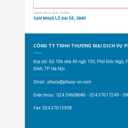
DANH MỤC SẢN PHẨM
4
SẠN NHỰA LỔ KAI DE_5840
CÔNG TY TNHH THƯƠNG MẠI DỊCH VỤ P
Địa chỉ: Số 106 nhà 43 ngõ 130, Phố Đốc Ngữ,
Đình, TP Hà Nội
Email : phusy@phusy-vn.com
Điện thoại : 024.39608686 - 024.37617249 - 0
Fax: 024.37613958