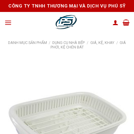
Skip
CÔNG TY TNHH THƯƠNG MẠI VÀ DỊCH VỤ PHÚ SỸ
to
content
DANH MỤC SẢN PHẨM
/
DỤNG CỤ NHÀ BẾP
/
GIÁ, KỆ, KHAY
/
GIÁ
PHƠI, KỆ CHÉN BÁT