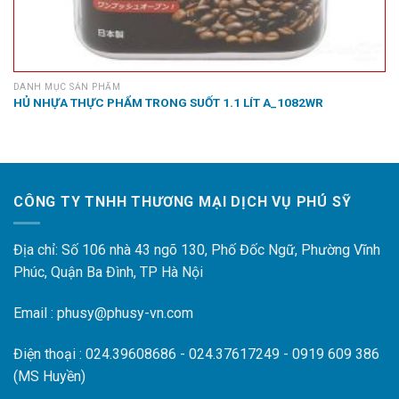
DANH MỤC SẢN PHẨM
HỦ NHỰA THỰC PHẨM TRONG SUỐT 1.1 LÍT A_1082WR
CÔNG TY TNHH THƯƠNG MẠI DỊCH VỤ PHÚ SỸ
Địa chỉ: Số 106 nhà 43 ngõ 130, Phố Đốc Ngữ, Phường Vĩnh
Phúc, Quận Ba Đình, TP Hà Nội
Email : phusy@phusy-vn.com
Điện thoại : 024.39608686 - 024.37617249 - 0919 609 386
(MS Huyền)