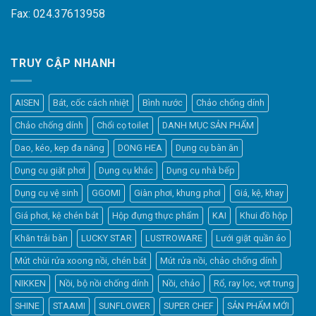
Fax: 024.37613958
TRUY CẬP NHANH
AISEN
Bát, cốc cách nhiệt
Bình nước
Chảo chống dính
Chảo chống dính
Chổi cọ toilet
DANH MỤC SẢN PHẨM
Dao, kéo, kẹp đa năng
DONG HEA
Dụng cụ bàn ăn
Dụng cụ giặt phơi
Dụng cụ khác
Dụng cụ nhà bếp
Dụng cụ vệ sinh
GGOMI
Giàn phơi, khung phơi
Giá, kệ, khay
Giá phơi, kệ chén bát
Hộp đựng thực phẩm
KAI
Khui đồ hộp
Khăn trải bàn
LUCKY STAR
LUSTROWARE
Lưới giặt quần áo
Elfsight
Mút chùi rửa xoong nồi, chén bát
Mút rửa nồi, chảo chống dính
Typically replies within a day
NIKKEN
Nồi, bộ nồi chống dính
Nồi, chảo
Rổ, ray lọc, vợt trụng
SHINE
STAAMI
SUNFLOWER
SUPER CHEF
SẢN PHẨM MỚI
21:45