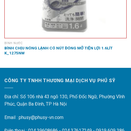
BÌNH NƯỚC
BÌNH CHỊU NÓNG LẠNH CÓ NÚT ĐÓNG MỞ TIỆN LỢI 1.6LÍT
K_1275NW
CÔNG TY TNHH THƯƠNG MẠI DỊCH VỤ PHÚ SỸ
Địa chỉ: Số 106 nhà 43 ngõ 130, Phố Đốc Ngữ, Phường Vĩnh
Phúc, Quận Ba Đình, TP Hà Nội
Email : phusy@phusy-vn.com
Điện thoại : 024.39608686 - 024.37617249 - 0919 609 386