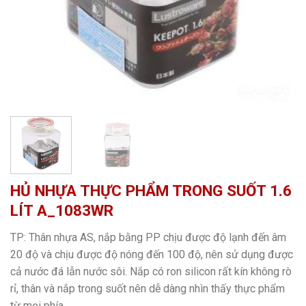
HỦ NHỰA THỰC PHẨM TRONG SUỐT 1.6
LÍT A_1083WR
TP: Thân nhựa AS, nắp bằng PP chịu được độ lạnh đến âm
20 độ và chịu được độ nóng đến 100 độ, nên sử dụng được
cả nước đá lẫn nước sôi. Nắp có ron silicon rất kín không rò
rỉ, thân và nắp trong suốt nên dễ dàng nhìn thấy thực phẩm
từ mọi phía