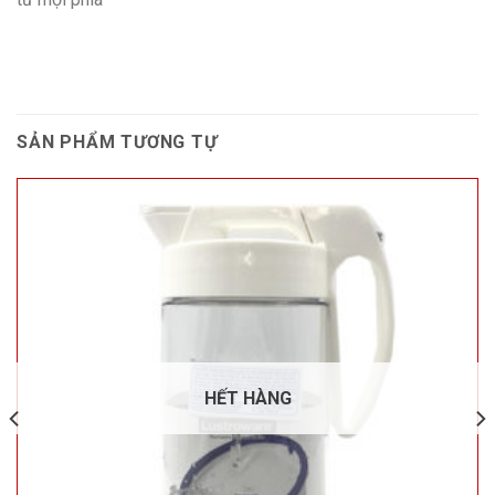
SẢN PHẨM TƯƠNG TỰ
HẾT HÀNG