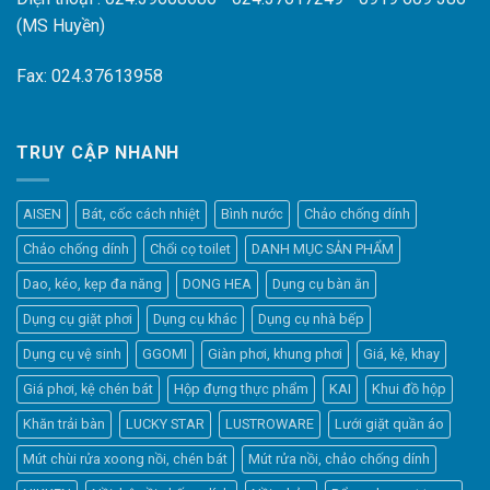
(MS Huyền)
Fax: 024.37613958
TRUY CẬP NHANH
AISEN
Bát, cốc cách nhiệt
Bình nước
Chảo chống dính
Chảo chống dính
Chổi cọ toilet
DANH MỤC SẢN PHẨM
Dao, kéo, kẹp đa năng
DONG HEA
Dụng cụ bàn ăn
Dụng cụ giặt phơi
Dụng cụ khác
Dụng cụ nhà bếp
Dụng cụ vệ sinh
GGOMI
Giàn phơi, khung phơi
Giá, kệ, khay
Giá phơi, kệ chén bát
Hộp đựng thực phẩm
KAI
Khui đồ hộp
Khăn trải bàn
LUCKY STAR
LUSTROWARE
Lưới giặt quần áo
Elfsight
Mút chùi rửa xoong nồi, chén bát
Mút rửa nồi, chảo chống dính
Typically replies within a day