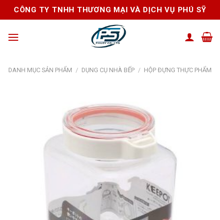
Skip
CÔNG TY TNHH THƯƠNG MẠI VÀ DỊCH VỤ PHÚ SỸ
to
content
DANH MỤC SẢN PHẨM
/
DỤNG CỤ NHÀ BẾP
/
HỘP ĐỰNG THỰC PHẨM