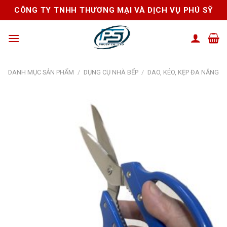
Skip
CÔNG TY TNHH THƯƠNG MẠI VÀ DỊCH VỤ PHÚ SỸ
to
content
DANH MỤC SẢN PHẨM
/
DỤNG CỤ NHÀ BẾP
/
DAO, KÉO, KẸP ĐA NĂNG