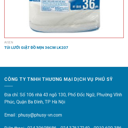
AISEN
TÚI LƯỚI GIẶT ĐỒ MỊN 36CM LK207
CÔNG TY TNHH THƯƠNG MẠI DỊCH VỤ PHÚ SỸ
Địa chỉ: Số 106 nhà 43 ngõ 130, Phố Đốc Ngữ, Phường Vĩnh
Phúc, Quận Ba Đình, TP Hà Nội
Email : phusy@phusy-vn.com