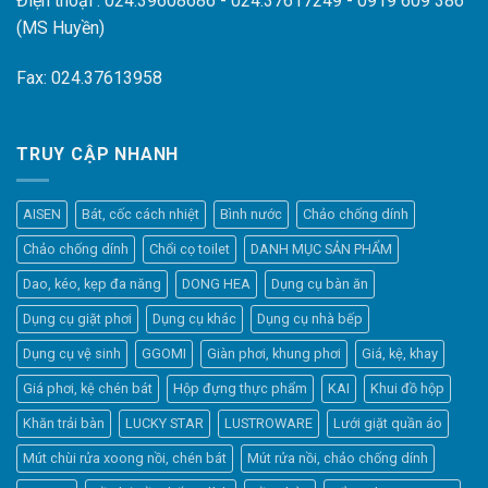
Điện thoại : 024.39608686 - 024.37617249 - 0919 609 386
(MS Huyền)
Fax: 024.37613958
TRUY CẬP NHANH
AISEN
Bát, cốc cách nhiệt
Bình nước
Chảo chống dính
Chảo chống dính
Chổi cọ toilet
DANH MỤC SẢN PHẨM
Dao, kéo, kẹp đa năng
DONG HEA
Dụng cụ bàn ăn
Dụng cụ giặt phơi
Dụng cụ khác
Dụng cụ nhà bếp
Dụng cụ vệ sinh
GGOMI
Giàn phơi, khung phơi
Giá, kệ, khay
Giá phơi, kệ chén bát
Hộp đựng thực phẩm
KAI
Khui đồ hộp
Khăn trải bàn
LUCKY STAR
LUSTROWARE
Lưới giặt quần áo
Elfsight
Mút chùi rửa xoong nồi, chén bát
Mút rửa nồi, chảo chống dính
Typically replies within a day