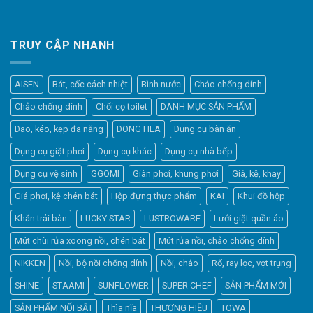
TRUY CẬP NHANH
AISEN
Bát, cốc cách nhiệt
Bình nước
Chảo chống dính
Chảo chống dính
Chổi cọ toilet
DANH MỤC SẢN PHẨM
Dao, kéo, kẹp đa năng
DONG HEA
Dụng cụ bàn ăn
Dụng cụ giặt phơi
Dụng cụ khác
Dụng cụ nhà bếp
Dụng cụ vệ sinh
GGOMI
Giàn phơi, khung phơi
Giá, kệ, khay
Giá phơi, kệ chén bát
Hộp đựng thực phẩm
KAI
Khui đồ hộp
Khăn trải bàn
LUCKY STAR
LUSTROWARE
Lưới giặt quần áo
Elfsight
Mút chùi rửa xoong nồi, chén bát
Mút rửa nồi, chảo chống dính
Typically replies within a day
NIKKEN
Nồi, bộ nồi chống dính
Nồi, chảo
Rổ, ray lọc, vợt trụng
SHINE
STAAMI
SUNFLOWER
SUPER CHEF
SẢN PHẨM MỚI
20:40
SẢN PHẨM NỔI BẬT
Thìa nĩa
THƯƠNG HIỆU
TOWA