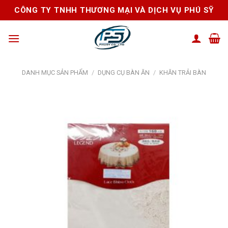
Skip
CÔNG TY TNHH THƯƠNG MẠI VÀ DỊCH VỤ PHÚ SỸ
to
content
DANH MỤC SẢN PHẨM
/
DỤNG CỤ BÀN ĂN
/
KHĂN TRẢI BÀN