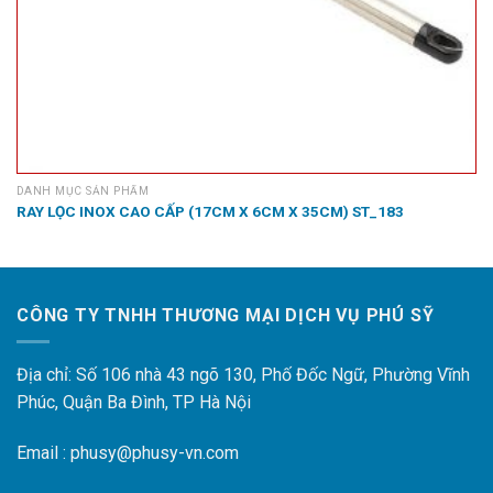
DANH MỤC SẢN PHẨM
RAY LỌC INOX CAO CẤP (17CM X 6CM X 35CM) ST_183
CÔNG TY TNHH THƯƠNG MẠI DỊCH VỤ PHÚ SỸ
Địa chỉ: Số 106 nhà 43 ngõ 130, Phố Đốc Ngữ, Phường Vĩnh
Phúc, Quận Ba Đình, TP Hà Nội
Email : phusy@phusy-vn.com