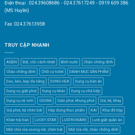
Điện thoại : 024.39608686 - 024.37617249 - 0919 609 386
(MS Huyền)
Fax: 024.37613958
TRUY CẬP NHANH
AISEN
Bát, cốc cách nhiệt
Bình nước
Chảo chống dính
Chảo chống dính
Chổi cọ toilet
DANH MỤC SẢN PHẨM
Dao, kéo, kẹp đa năng
DONG HEA
Dụng cụ bàn ăn
Dụng cụ giặt phơi
Dụng cụ khác
Dụng cụ nhà bếp
Dụng cụ vệ sinh
GGOMI
Giàn phơi, khung phơi
Giá, kệ, khay
Giá phơi, kệ chén bát
Hộp đựng thực phẩm
KAI
Khui đồ hộp
Khăn trải bàn
LUCKY STAR
LUSTROWARE
Lưới giặt quần áo
Elfsight
Mút chùi rửa xoong nồi, chén bát
Mút rửa nồi, chảo chống dính
Typically replies within a day