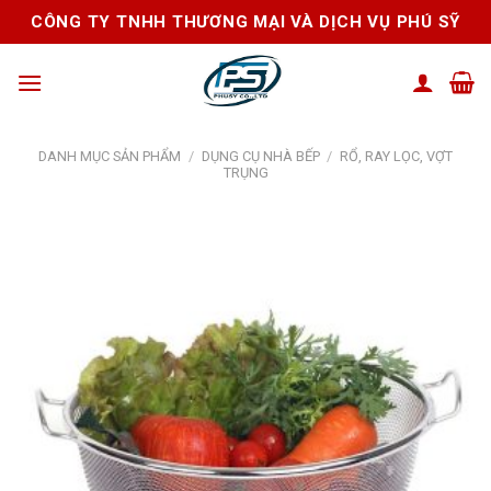
Skip
CÔNG TY TNHH THƯƠNG MẠI VÀ DỊCH VỤ PHÚ SỸ
to
content
DANH MỤC SẢN PHẨM
/
DỤNG CỤ NHÀ BẾP
/
RỔ, RAY LỌC, VỢT
TRỤNG