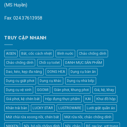
(MS Huyền)
Fax: 024.37613958
TRUY CẬP NHANH
AISEN
Bát, cốc cách nhiệt
Bình nước
Chảo chống dính
Chảo chống dính
Chổi cọ toilet
DANH MỤC SẢN PHẨM
Dao, kéo, kẹp đa năng
DONG HEA
Dụng cụ bàn ăn
Dụng cụ giặt phơi
Dụng cụ khác
Dụng cụ nhà bếp
Dụng cụ vệ sinh
GGOMI
Giàn phơi, khung phơi
Giá, kệ, khay
Giá phơi, kệ chén bát
Hộp đựng thực phẩm
KAI
Khui đồ hộp
Khăn trải bàn
LUCKY STAR
LUSTROWARE
Lưới giặt quần áo
Elfsight
Mút chùi rửa xoong nồi, chén bát
Mút rửa nồi, chảo chống dính
Typically replies within a day
NIKKEN
Nồi, bộ nồi chống dính
Nồi, chảo
Rổ, ray lọc, vợt trụng