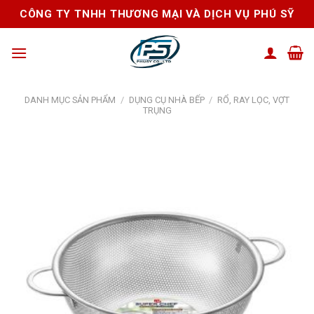
Skip
CÔNG TY TNHH THƯƠNG MẠI VÀ DỊCH VỤ PHÚ SỸ
to
content
DANH MỤC SẢN PHẨM
/
DỤNG CỤ NHÀ BẾP
/
RỔ, RAY LỌC, VỢT
TRỤNG