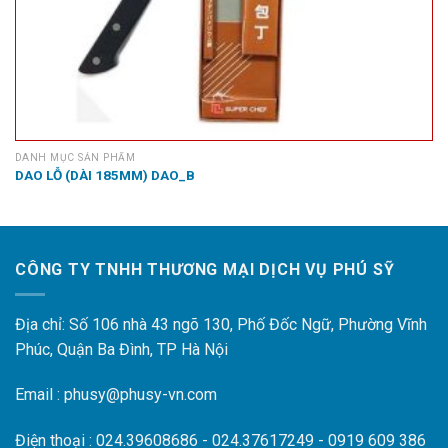
DANH MỤC SẢN PHẨM
DAO LỖ (DÀI 185MM) DAO_B
CÔNG TY TNHH THƯƠNG MẠI DỊCH VỤ PHÚ SỸ
Địa chỉ: Số 106 nhà 43 ngõ 130, Phố Đốc Ngữ, Phường Vĩnh
Phúc, Quận Ba Đình, TP Hà Nội
Email : phusy@phusy-vn.com
Điện thoại : 024.39608686 - 024.37617249 - 0919 609 386