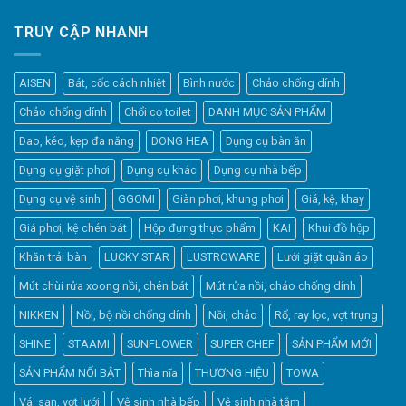
TRUY CẬP NHANH
AISEN
Bát, cốc cách nhiệt
Bình nước
Chảo chống dính
Chảo chống dính
Chổi cọ toilet
DANH MỤC SẢN PHẨM
Dao, kéo, kẹp đa năng
DONG HEA
Dụng cụ bàn ăn
Dụng cụ giặt phơi
Dụng cụ khác
Dụng cụ nhà bếp
Dụng cụ vệ sinh
GGOMI
Giàn phơi, khung phơi
Giá, kệ, khay
Giá phơi, kệ chén bát
Hộp đựng thực phẩm
KAI
Khui đồ hộp
Khăn trải bàn
LUCKY STAR
LUSTROWARE
Lưới giặt quần áo
Elfsight
Mút chùi rửa xoong nồi, chén bát
Mút rửa nồi, chảo chống dính
Typically replies within a day
NIKKEN
Nồi, bộ nồi chống dính
Nồi, chảo
Rổ, ray lọc, vợt trụng
SHINE
STAAMI
SUNFLOWER
SUPER CHEF
SẢN PHẨM MỚI
12:29
SẢN PHẨM NỔI BẬT
Thìa nĩa
THƯƠNG HIỆU
TOWA
Vá, sạn, vợt lưới
Vệ sinh nhà bếp
Vệ sinh nhà tắm