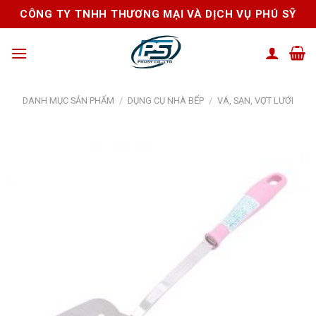
Skip
CÔNG TY TNHH THƯƠNG MẠI VÀ DỊCH VỤ PHÚ SỸ
to
content
DANH MỤC SẢN PHẨM
/
DỤNG CỤ NHÀ BẾP
/
VÁ, SẠN, VỢT LƯỚI