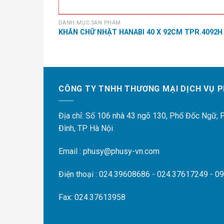
DANH MỤC SẢN PHẨM
U 40 X 92CM
KHĂN CHỮ NHẬT HANABI 40 X 92CM TPR.4092H
CÔNG TY TNHH THƯƠNG MẠI DỊCH VỤ P
Địa chỉ: Số 106 nhà 43 ngõ 130, Phố Đốc Ngữ,
Đình, TP Hà Nội
Email : phusy@phusy-vn.com
Điện thoại : 024.39608686 - 024.37617249 - 0
Fax: 024.37613958