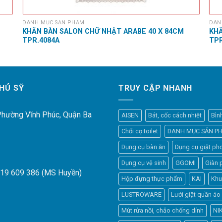
DANH MỤC SẢN PHẨM
DAN
KHĂN BÀN SALON CHỮ NHẬT ARABE 40 X 84CM
KHĂ
TPR.4084A
TP
HÚ SỸ
TRUY CẬP NHANH
 Phường Vĩnh Phúc, Quận Ba
AISEN
Bát, cốc cách nhiệt
Bìn
Chổi cọ toilet
DANH MỤC SẢN P
Dụng cụ bàn ăn
Dụng cụ giặt phơ
Dụng cụ vệ sinh
GGOMI
Giàn 
919 609 386 (MS Huyền)
Hộp đựng thực phẩm
KAI
Khu
LUSTROWARE
Lưới giặt quần áo
Mút rửa nồi, chảo chống dính
NI