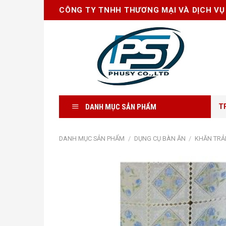
Skip
CÔNG TY TNHH THƯƠNG MẠI VÀ DỊCH VỤ
to
content
DANH MỤC SẢN PHẨM
T
DANH MỤC SẢN PHẨM
/
DỤNG CỤ BÀN ĂN
/
KHĂN TRẢ