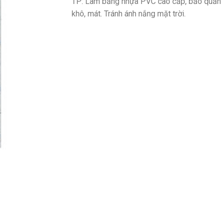
TP: Làm bằng nhựa PVC cao cấp, bảo quản 
khô, mát. Tránh ánh nắng mặt trời.