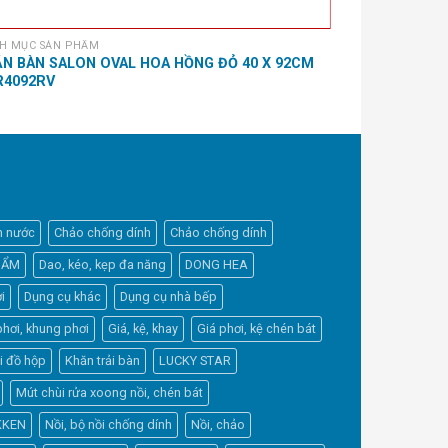
H MỤC SẢN PHẨM
DANH MỤC SẢN 
N BÀN SALON OVAL HOA HỒNG ĐỎ 40 X 92CM
TẤM TRẢI BÀ
R4092RV
h nước
Chảo chống dính
Chảo chống dính
HẨM
Dao, kéo, kẹp đa năng
DONG HEA
i
Dụng cụ khác
Dụng cụ nhà bếp
phơi, khung phơi
Giá, kệ, khay
Giá phơi, kệ chén bát
Elfsight
i đồ hộp
Khăn trải bàn
LUCKY STAR
Typically replies within a day
Mút chùi rửa xoong nồi, chén bát
KKEN
Nồi, bộ nồi chống dính
Nồi, chảo
3:52