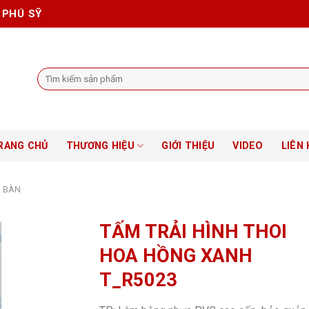
 PHÚ SỸ
Tìm
kiếm:
RANG CHỦ
THƯƠNG HIỆU
GIỚI THIỆU
VIDEO
LIÊN 
I BÀN
TẤM TRẢI HÌNH THOI
HOA HỒNG XANH
T_R5023