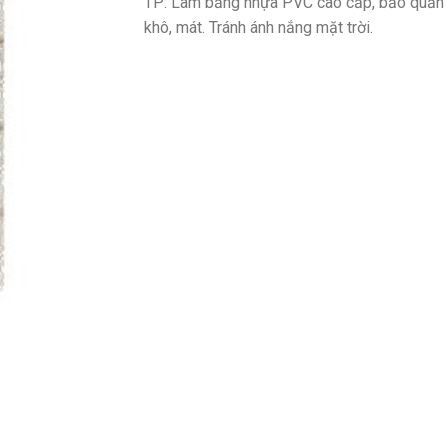
TP: Làm bằng nhựa PVC cao cấp, bảo quản 
khô, mát. Tránh ánh nắng mặt trời.