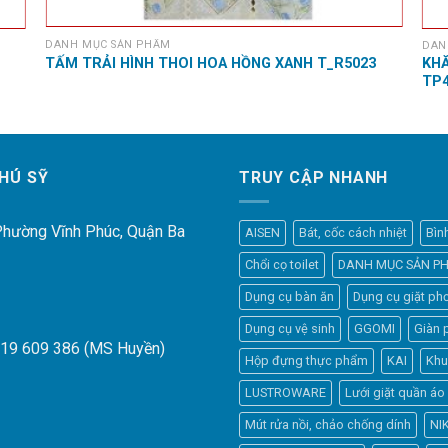
DANH MỤC SẢN PHẨM
DAN
KHĂ
TẤM TRẢI HÌNH THOI HOA HỒNG XANH T_R5023
TP
HÚ SỸ
TRUY CẬP NHANH
 Phường Vĩnh Phúc, Quận Ba
AISEN
Bát, cốc cách nhiệt
Bìn
Chổi cọ toilet
DANH MỤC SẢN P
Dụng cụ bàn ăn
Dụng cụ giặt phơ
Dụng cụ vệ sinh
GGOMI
Giàn 
919 609 386 (MS Huyền)
Hộp đựng thực phẩm
KAI
Khu
LUSTROWARE
Lưới giặt quần áo
Mút rửa nồi, chảo chống dính
NI