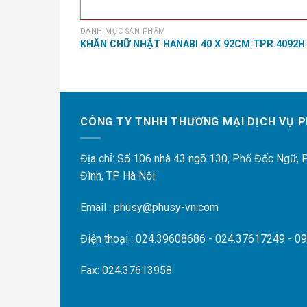
DANH MỤC SẢN PHẨM
001
KHĂN CHỮ NHẬT HANABI 40 X 92CM TPR.4092H
CÔNG TY TNHH THƯƠNG MẠI DỊCH VỤ P
Địa chỉ: Số 106 nhà 43 ngõ 130, Phố Đốc Ngữ,
Đình, TP Hà Nội
Email : phusy@phusy-vn.com
Điện thoại : 024.39608686 - 024.37617249 - 0
Fax: 024.37613958