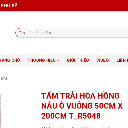
 PHÚ SỸ
Tìm
kiếm:
RANG CHỦ
THƯƠNG HIỆU
GIỚI THIỆU
VIDEO
LIÊN 
I BÀN
TẤM TRẢI HOA HỒNG
NÂU Ô VUÔNG 50CM X
200CM T_R5048