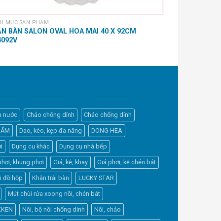
H MỤC SẢN PHẨM
DANH MỤC SẢN 
N BÀN SALON OVAL HOA MAI 40 X 92CM
KHĂN CHỮ NH
4092V
h nước
Chảo chống dính
Chảo chống dính
HẨM
Dao, kéo, kẹp đa năng
DONG HEA
i
Dụng cụ khác
Dụng cụ nhà bếp
phơi, khung phơi
Giá, kệ, khay
Giá phơi, kệ chén bát
Elfsight
i đồ hộp
Khăn trải bàn
LUCKY STAR
Typically replies within a day
Mút chùi rửa xoong nồi, chén bát
KKEN
Nồi, bộ nồi chống dính
Nồi, chảo
10:25