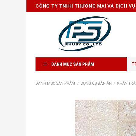
Skip
CÔNG TY TNHH THƯƠNG MẠI VÀ DỊCH VỤ
to
content
DANH MỤC SẢN PHẨM
T
DANH MỤC SẢN PHẨM
/
DỤNG CỤ BÀN ĂN
/
KHĂN TRẢ