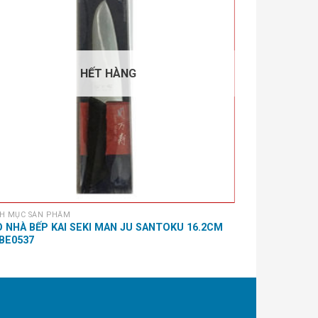
HẾT HÀNG
H MỤC SẢN PHẨM
DANH MỤC SẢN 
 NHÀ BẾP KAI SEKI MAN JU SANTOKU 16.2CM
VỢT LƯỚI THƯ
BE0537