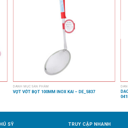
DANH MỤC SẢN PHẨM
DAN
DAO
VỢT VỚT BỌT 100MM INOX KAI – DE_5837
041
HÚ SỸ
TRUY CẬP NHANH