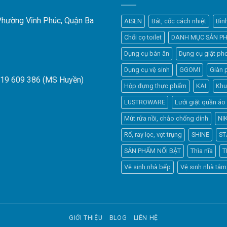
 Phường Vĩnh Phúc, Quận Ba
AISEN
Bát, cốc cách nhiệt
Bìn
Chổi cọ toilet
DANH MỤC SẢN P
Dụng cụ bàn ăn
Dụng cụ giặt phơ
Dụng cụ vệ sinh
GGOMI
Giàn 
919 609 386 (MS Huyền)
Hộp đựng thực phẩm
KAI
Khu
LUSTROWARE
Lưới giặt quần áo
Mút rửa nồi, chảo chống dính
NI
Rổ, ray lọc, vợt trụng
SHINE
ST
SẢN PHẨM NỔI BẬT
Thìa nĩa
T
Vệ sinh nhà bếp
Vệ sinh nhà tắm
GIỚI THIỆU
BLOG
LIÊN HỆ