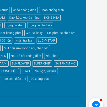
h nước
Chảo chống dính
Chảo chống dính
HẨM
Dao, kéo, kẹp đa năng
DONG HEA
i
Dụng cụ khác
Dụng cụ nhà bếp
phơi, khung phơi
Giá, kệ, khay
Giá phơi, kệ chén bát
Elfsight
i đồ hộp
Khăn trải bàn
LUCKY STAR
Typically replies within a day
Mút chùi rửa xoong nồi, chén bát
KKEN
Nồi, bộ nồi chống dính
Nồi, chảo
17:09
AAMI
SUNFLOWER
SUPER CHEF
SẢN PHẨM MỚI
HƯƠNG HIỆU
TOWA
Vá, sạn, vợt lưới
Vệ sinh thân thể
Đũa, ống đũa