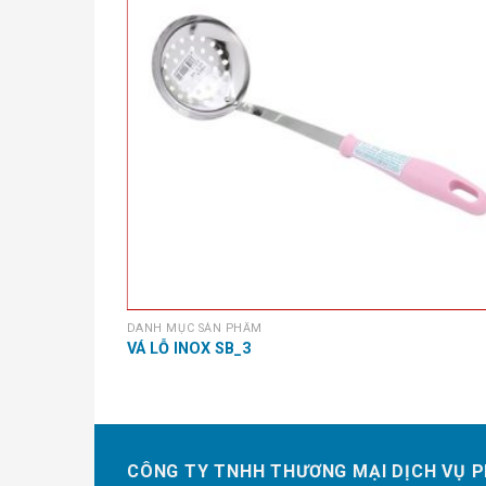
DANH MỤC SẢN PHẨM
VÁ LỖ INOX SB_3
CÔNG TY TNHH THƯƠNG MẠI DỊCH VỤ P