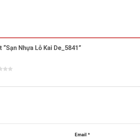
ét “Sạn Nhựa Lỗ Kai De_5841”
Email
*