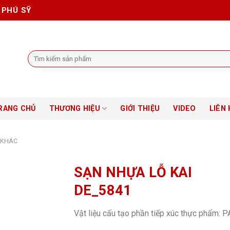
 PHÚ SỸ
Tìm
kiếm:
RANG CHỦ
THƯƠNG HIỆU
GIỚI THIỆU
VIDEO
LIÊN 
 KHÁC
SẠN NHỰA LỖ KAI
DE_5841
Vật liệu cấu tạo phần tiếp xúc thực phẩm: P