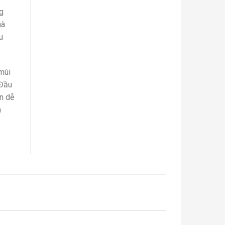
ng
mà
u
mùi
 Đầu
n dễ
n