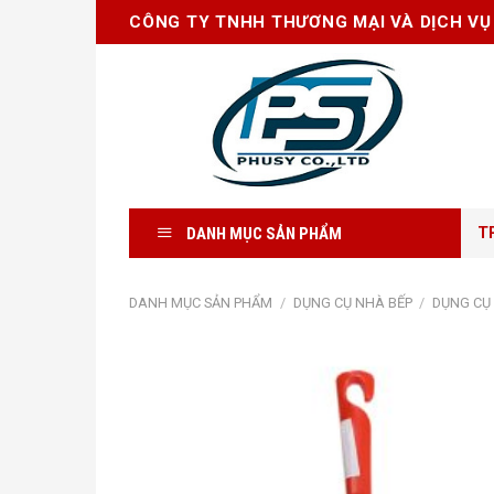
Skip
CÔNG TY TNHH THƯƠNG MẠI VÀ DỊCH VỤ
to
content
DANH MỤC SẢN PHẨM
T
DANH MỤC SẢN PHẨM
/
DỤNG CỤ NHÀ BẾP
/
DỤNG CỤ