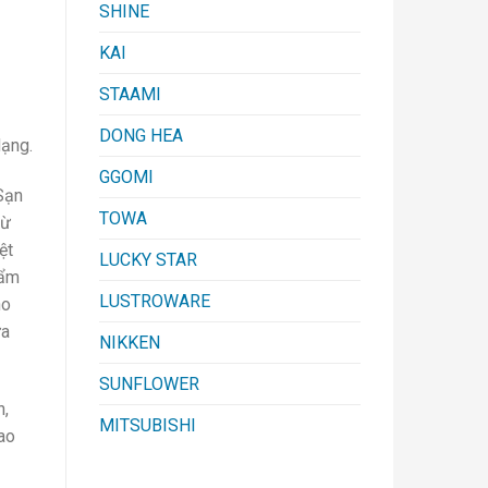
SHINE
KAI
STAAMI
DONG HEA
dạng.
GGOMI
Sạn
TOWA
từ
ệt
LUCKY STAR
hẩm
LUSTROWARE
ho
ựa
NIKKEN
SUNFLOWER
n,
MITSUBISHI
ao