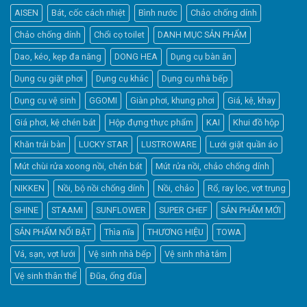
AISEN
Bát, cốc cách nhiệt
Bình nước
Chảo chống dính
Chảo chống dính
Chổi cọ toilet
DANH MỤC SẢN PHẨM
Dao, kéo, kẹp đa năng
DONG HEA
Dụng cụ bàn ăn
Dụng cụ giặt phơi
Dụng cụ khác
Dụng cụ nhà bếp
Dụng cụ vệ sinh
GGOMI
Giàn phơi, khung phơi
Giá, kệ, khay
Giá phơi, kệ chén bát
Hộp đựng thực phẩm
KAI
Khui đồ hộp
Khăn trải bàn
LUCKY STAR
LUSTROWARE
Lưới giặt quần áo
Elfsight
Mút chùi rửa xoong nồi, chén bát
Mút rửa nồi, chảo chống dính
Typically replies within a day
NIKKEN
Nồi, bộ nồi chống dính
Nồi, chảo
Rổ, ray lọc, vợt trụng
SHINE
STAAMI
SUNFLOWER
SUPER CHEF
SẢN PHẨM MỚI
21:46
SẢN PHẨM NỔI BẬT
Thìa nĩa
THƯƠNG HIỆU
TOWA
Vá, sạn, vợt lưới
Vệ sinh nhà bếp
Vệ sinh nhà tắm
Vệ sinh thân thể
Đũa, ống đũa