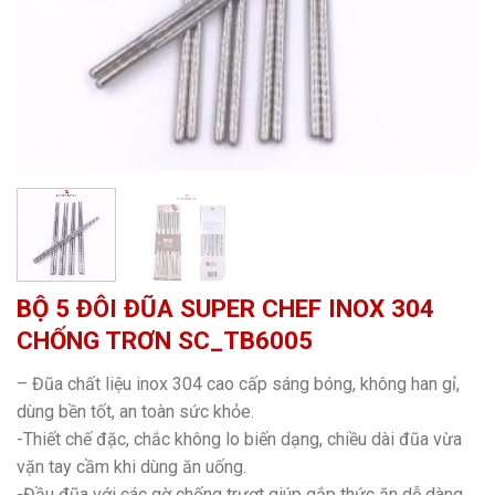
BỘ 5 ĐÔI ĐŨA SUPER CHEF INOX 304
CHỐNG TRƠN SC_TB6005
– Đũa chất liệu inox 304 cao cấp sáng bóng, không han gỉ,
dùng bền tốt, an toàn sức khỏe.
-Thiết chế đặc, chắc không lo biến dạng, chiều dài đũa vừa
vặn tay cầm khi dùng ăn uống.
-Đầu đũa với các gờ chống trượt giúp gắp thức ăn dễ dàng