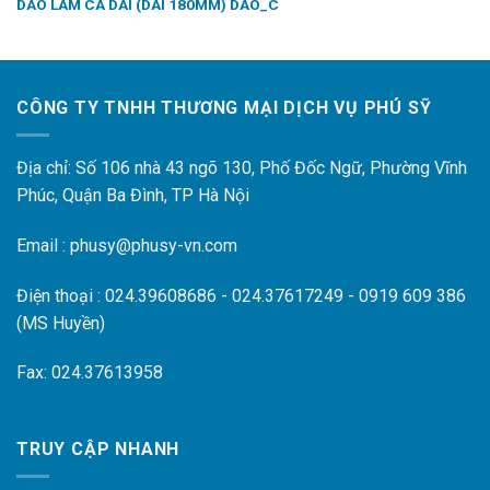
DAO LÀM CÁ DÀI (DÀI 180MM) DAO_C
CÔNG TY TNHH THƯƠNG MẠI DỊCH VỤ PHÚ SỸ
Địa chỉ: Số 106 nhà 43 ngõ 130, Phố Đốc Ngữ, Phường Vĩnh
Phúc, Quận Ba Đình, TP Hà Nội
Email : phusy@phusy-vn.com
Điện thoại : 024.39608686 - 024.37617249 - 0919 609 386
(MS Huyền)
Fax: 024.37613958
TRUY CẬP NHANH