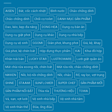
AISEN
Bát, cốc cách nhiệt
Bình nước
Chảo chống dính
Chảo chống dính
Chổi cọ toilet
DANH MỤC SẢN PHẨM
Dao, kéo, kẹp đa năng
DONG HEA
Dụng cụ bàn ăn
Dụng cụ giặt phơi
Dụng cụ khác
Dụng cụ nhà bếp
Dụng cụ vệ sinh
GGOMI
Giàn phơi, khung phơi
Giá, kệ, khay
Giá phơi, kệ chén bát
Hộp đựng thực phẩm
KAI
Khui đồ hộp
Khăn trải bàn
LUCKY STAR
LUSTROWARE
Lưới giặt quần áo
Elfsight
Mút chùi rửa xoong nồi, chén bát
Mút rửa nồi, chảo chống dính
Typically replies within a day
NIKKEN
Nồi, bộ nồi chống dính
Nồi, chảo
Rổ, ray lọc, vợt trụng
SHINE
STAAMI
SUNFLOWER
SUPER CHEF
SẢN PHẨM MỚI
9:40
SẢN PHẨM NỔI BẬT
Thìa nĩa
THƯƠNG HIỆU
TOWA
Vá, sạn, vợt lưới
Vệ sinh nhà bếp
Vệ sinh nhà tắm
Vệ sinh thân thể
Đũa, ống đũa