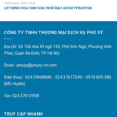
DANH MỤC SẢN PHẨM
LÓT BÌNH HOA TAM GIÁC NHŨ BẠC 40CM TPR40TGB
CÔNG TY TNHH THƯƠNG MẠI DỊCH VỤ PHÚ SỸ
Địa chỉ: Số 106 nhà 43 ngõ 130, Phố Đốc Ngữ, Phường Vĩnh
Phúc, Quận Ba Đình, TP Hà Nội
Email : phusy@phusy-vn.com
Điện thoại : 024.39608686 - 024.37617249 - 0919 609 386
(MS Huyền)
Fax: 024.37613958
TRUY CẬP NHANH