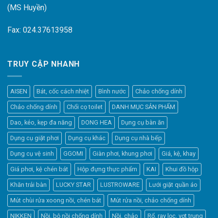
(MS Huyền)
Fax: 024.37613958
TRUY CẬP NHANH
AISEN
Bát, cốc cách nhiệt
Bình nước
Chảo chống dính
Chảo chống dính
Chổi cọ toilet
DANH MỤC SẢN PHẨM
Dao, kéo, kẹp đa năng
DONG HEA
Dụng cụ bàn ăn
Dụng cụ giặt phơi
Dụng cụ khác
Dụng cụ nhà bếp
Dụng cụ vệ sinh
GGOMI
Giàn phơi, khung phơi
Giá, kệ, khay
Giá phơi, kệ chén bát
Hộp đựng thực phẩm
KAI
Khui đồ hộp
Khăn trải bàn
LUCKY STAR
LUSTROWARE
Lưới giặt quần áo
Elfsight
Mút chùi rửa xoong nồi, chén bát
Mút rửa nồi, chảo chống dính
Typically replies within a day
NIKKEN
Nồi, bộ nồi chống dính
Nồi, chảo
Rổ, ray lọc, vợt trụng