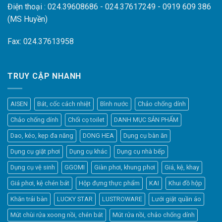
Điện thoại : 024.39608686 - 024.37617249 - 0919 609 386
(MS Huyền)
Fax: 024.37613958
TRUY CẬP NHANH
AISEN
Bát, cốc cách nhiệt
Bình nước
Chảo chống dính
Chảo chống dính
Chổi cọ toilet
DANH MỤC SẢN PHẨM
Dao, kéo, kẹp đa năng
DONG HEA
Dụng cụ bàn ăn
Dụng cụ giặt phơi
Dụng cụ khác
Dụng cụ nhà bếp
Dụng cụ vệ sinh
GGOMI
Giàn phơi, khung phơi
Giá, kệ, khay
Giá phơi, kệ chén bát
Hộp đựng thực phẩm
KAI
Khui đồ hộp
Khăn trải bàn
LUCKY STAR
LUSTROWARE
Lưới giặt quần áo
Elfsight
Mút chùi rửa xoong nồi, chén bát
Mút rửa nồi, chảo chống dính
Typically replies within a day