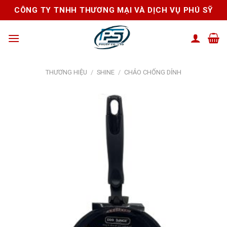
Skip
CÔNG TY TNHH THƯƠNG MẠI VÀ DỊCH VỤ PHÚ SỸ
to
content
THƯƠNG HIỆU
/
SHINE
/
CHẢO CHỐNG DÍNH