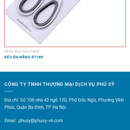
DANH MỤC SẢN PHẨM
KÉO ĐA NĂNG 87189
CÔNG TY TNHH THƯƠNG MẠI DỊCH VỤ PHÚ SỸ
Địa chỉ: Số 106 nhà 43 ngõ 130, Phố Đốc Ngữ, Phường Vĩnh
Phúc, Quận Ba Đình, TP Hà Nội
Email : phusy@phusy-vn.com