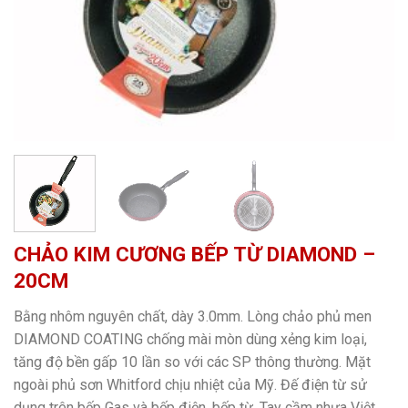
CHẢO KIM CƯƠNG BẾP TỪ DIAMOND –
20CM
Bằng nhôm nguyên chất, dày 3.0mm. Lòng chảo phủ men
DIAMOND COATING chống mài mòn dùng xẻng kim loại,
tăng độ bền gấp 10 lần so với các SP thông thường. Mặt
ngoài phủ sơn Whitford chịu nhiệt của Mỹ. Đế điện từ sử
dụng trên bếp Gas và bếp điện, bếp từ. Tay cầm nhựa Việt