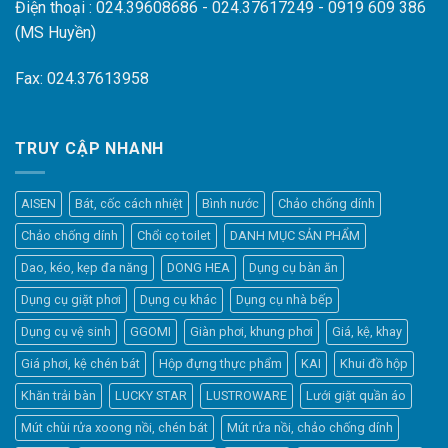
Điện thoại : 024.39608686 - 024.37617249 - 0919 609 386
(MS Huyền)
Fax: 024.37613958
TRUY CẬP NHANH
AISEN
Bát, cốc cách nhiệt
Bình nước
Chảo chống dính
Chảo chống dính
Chổi cọ toilet
DANH MỤC SẢN PHẨM
Dao, kéo, kẹp đa năng
DONG HEA
Dụng cụ bàn ăn
Dụng cụ giặt phơi
Dụng cụ khác
Dụng cụ nhà bếp
Dụng cụ vệ sinh
GGOMI
Giàn phơi, khung phơi
Giá, kệ, khay
Giá phơi, kệ chén bát
Hộp đựng thực phẩm
KAI
Khui đồ hộp
Khăn trải bàn
LUCKY STAR
LUSTROWARE
Lưới giặt quần áo
Elfsight
Mút chùi rửa xoong nồi, chén bát
Mút rửa nồi, chảo chống dính
Typically replies within a day