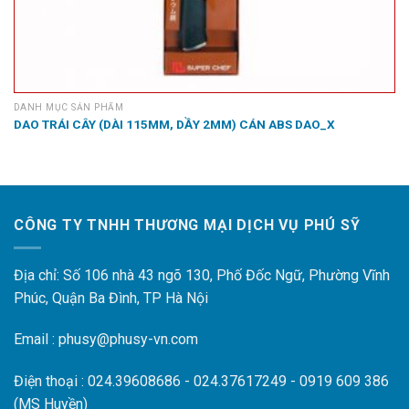
DANH MỤC SẢN PHẨM
DAO TRÁI CÂY (DÀI 115MM, DẦY 2MM) CÁN ABS DAO_X
CÔNG TY TNHH THƯƠNG MẠI DỊCH VỤ PHÚ SỸ
Địa chỉ: Số 106 nhà 43 ngõ 130, Phố Đốc Ngữ, Phường Vĩnh
Phúc, Quận Ba Đình, TP Hà Nội
Email : phusy@phusy-vn.com
Điện thoại : 024.39608686 - 024.37617249 - 0919 609 386
(MS Huyền)