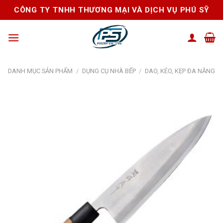
Skip
CÔNG TY TNHH THƯƠNG MẠI VÀ DỊCH VỤ PHÚ SỸ
to
content
DANH MỤC SẢN PHẨM
/
DỤNG CỤ NHÀ BẾP
/
DAO, KÉO, KẸP ĐA NĂNG