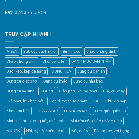
Fax: 024.37613958
TRUY CẬP NHANH
AISEN
Bát, cốc cách nhiệt
Bình nước
Chảo chống dính
Chảo chống dính
Chổi cọ toilet
DANH MỤC SẢN PHẨM
Dao, kéo, kẹp đa năng
DONG HEA
Dụng cụ bàn ăn
Dụng cụ giặt phơi
Dụng cụ khác
Dụng cụ nhà bếp
Dụng cụ vệ sinh
GGOMI
Giàn phơi, khung phơi
Giá, kệ, khay
Giá phơi, kệ chén bát
Hộp đựng thực phẩm
KAI
Khui đồ hộp
Khăn trải bàn
LUCKY STAR
LUSTROWARE
Lưới giặt quần áo
Elfsight
Mút chùi rửa xoong nồi, chén bát
Mút rửa nồi, chảo chống dính
Typically replies within a day
NIKKEN
Nồi, bộ nồi chống dính
Nồi, chảo
Rổ, ray lọc, vợt trụng