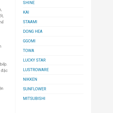
SHINE
,
KAI
t,
STAAMI
hể
DONG HEA
GGOMI
h
TOWA
LUCKY STAR
bếp.
LUSTROWARE
, đặc
NIKKEN
ền
SUNFLOWER
MITSUBISHI