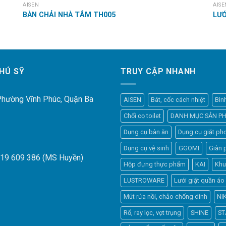
AISEN
AISE
BÀN CHẢI NHÀ TẮM TH005
LƯỚ
HÚ SỸ
TRUY CẬP NHANH
 Phường Vĩnh Phúc, Quận Ba
AISEN
Bát, cốc cách nhiệt
Bìn
Chổi cọ toilet
DANH MỤC SẢN P
Dụng cụ bàn ăn
Dụng cụ giặt phơ
Dụng cụ vệ sinh
GGOMI
Giàn 
919 609 386 (MS Huyền)
Hộp đựng thực phẩm
KAI
Khu
LUSTROWARE
Lưới giặt quần áo
Mút rửa nồi, chảo chống dính
NI
Rổ, ray lọc, vợt trụng
SHINE
ST