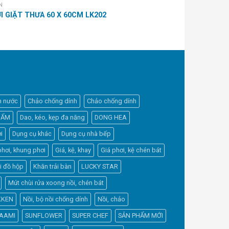
N
AISEN
MÓC TREO ĐA
I GIẶT THƯA 60 X 60CM LK202
AS0056
h nước
Chảo chống dính
Chảo chống dính
HẨM
Dao, kéo, kẹp đa năng
DONG HEA
i
Dụng cụ khác
Dụng cụ nhà bếp
phơi, khung phơi
Giá, kệ, khay
Giá phơi, kệ chén bát
Elfsight
i đồ hộp
Khăn trải bàn
LUCKY STAR
Typically replies within a day
Mút chùi rửa xoong nồi, chén bát
KKEN
Nồi, bộ nồi chống dính
Nồi, chảo
8:24
AAMI
SUNFLOWER
SUPER CHEF
SẢN PHẨM MỚI