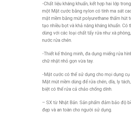
-Chất liệu kháng khuẩn, kết hợp hai lớp trong
một Mặt cước bằng nylon có tính ma sát cao
mặt mềm bằng mút polyurethane thấm hút tố
tạo nhiều bọt và khả năng kháng khuẩn. Có t
dùng với các loại chất tẩy rửa như xà phòng,
nước rửa chén.
-Thiết kế thông minh, đa dụng miếng rửa hìn
chữ nhật nhỏ gọn vừa tay.
-Mặt cước có thể sử dụng cho mọi dụng cụ 
Mặt mút mềm dùng để rửa chén, dĩa, ly tách
biệt có thể rửa cả chảo chống dính.
– SX từ Nhật Bản. Sản phẩm đảm bảo độ b
đẹp và an toàn cho người sử dụng.