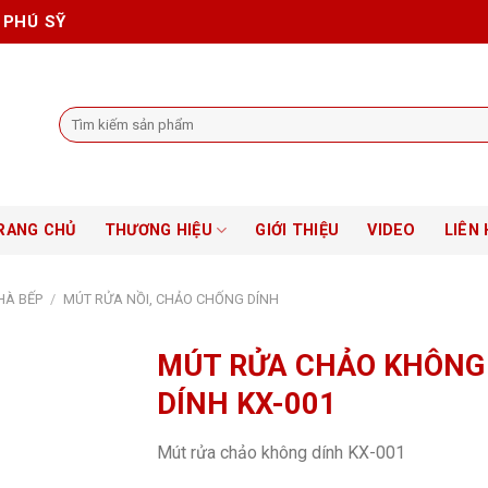
 PHÚ SỸ
Tìm
kiếm:
RANG CHỦ
THƯƠNG HIỆU
GIỚI THIỆU
VIDEO
LIÊN 
HÀ BẾP
/
MÚT RỬA NỒI, CHẢO CHỐNG DÍNH
MÚT RỬA CHẢO KHÔNG
DÍNH KX-001
Mút rửa chảo không dính KX-001