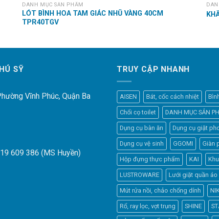
DANH MỤC SẢN PHẨM
DAN
LÓT BÌNH HOA TAM GIÁC NHŨ VÀNG 40CM
KHĂ
TPR40TGV
HÚ SỸ
TRUY CẬP NHANH
 Phường Vĩnh Phúc, Quận Ba
AISEN
Bát, cốc cách nhiệt
Bìn
Chổi cọ toilet
DANH MỤC SẢN P
Dụng cụ bàn ăn
Dụng cụ giặt phơ
Dụng cụ vệ sinh
GGOMI
Giàn 
919 609 386 (MS Huyền)
Hộp đựng thực phẩm
KAI
Khu
LUSTROWARE
Lưới giặt quần áo
Mút rửa nồi, chảo chống dính
NI
Rổ, ray lọc, vợt trụng
SHINE
ST