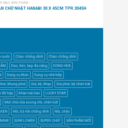
H MỤC SẢN PHẨM
AISEN
MÚT RỬA CHÉN
N CHỮ NHẬT HANABI 30 X 45CM TPR.3045H
02122
h nước
Chảo chống dính
Chảo chống dính
HẨM
Dao, kéo, kẹp đa năng
DONG HEA
i
Dụng cụ khác
Dụng cụ nhà bếp
phơi, khung phơi
Giá, kệ, khay
Giá phơi, kệ chén bát
Elfsight
i đồ hộp
Khăn trải bàn
LUCKY STAR
Typically replies within a day
Mút chùi rửa xoong nồi, chén bát
KKEN
Nồi, bộ nồi chống dính
Nồi, chảo
10:24
AAMI
SUNFLOWER
SUPER CHEF
SẢN PHẨM MỚI