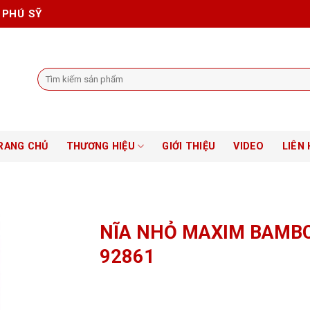
 PHÚ SỸ
Tìm
kiếm:
RANG CHỦ
THƯƠNG HIỆU
GIỚI THIỆU
VIDEO
LIÊN 
NĨA NHỎ MAXIM BAMB
92861