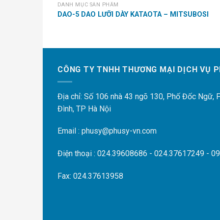
DANH MỤC SẢN PHẨM
ÓC (BỘ 3
DAO-5 DAO LƯỠI DÀY KATAOTA – MITSUBOSI
CÔNG TY TNHH THƯƠNG MẠI DỊCH VỤ P
Địa chỉ: Số 106 nhà 43 ngõ 130, Phố Đốc Ngữ,
Đình, TP Hà Nội
Email : phusy@phusy-vn.com
Điện thoại : 024.39608686 - 024.37617249 - 0
Fax: 024.37613958