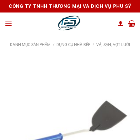
Skip
CÔNG TY TNHH THƯƠNG MẠI VÀ DỊCH VỤ PHÚ SỸ
to
content
DANH MỤC SẢN PHẨM
/
DỤNG CỤ NHÀ BẾP
/
VÁ, SẠN, VỢT LƯỚI