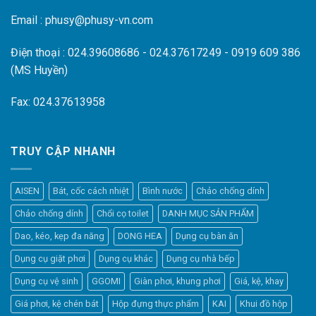
Email : phusy@phusy-vn.com
Điện thoại : 024.39608686 - 024.37617249 - 0919 609 386
(MS Huyền)
Fax: 024.37613958
TRUY CẬP NHANH
AISEN
Bát, cốc cách nhiệt
Bình nước
Chảo chống dính
Chảo chống dính
Chổi cọ toilet
DANH MỤC SẢN PHẨM
Dao, kéo, kẹp đa năng
DONG HEA
Dụng cụ bàn ăn
Dụng cụ giặt phơi
Dụng cụ khác
Dụng cụ nhà bếp
Dụng cụ vệ sinh
GGOMI
Giàn phơi, khung phơi
Giá, kệ, khay
Giá phơi, kệ chén bát
Hộp đựng thực phẩm
KAI
Khui đồ hộp